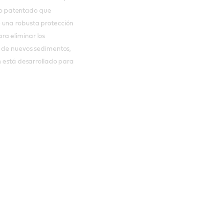
tivo patentado que
 una robusta protección
a eliminar los
n de nuevos sedimentos,
n está desarrollado para