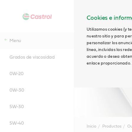
Cookies e informa
Utilizamos cookies (y t
nuestro sitio y para pe
Menu
personalizar los anunci
línea, incluidas las red
acuerdo o desea obtene
Grados de viscosidad
enlace proporcionado.
0W-20
0W-30
5W-30
5W-40
Inicio
Productos
Ou