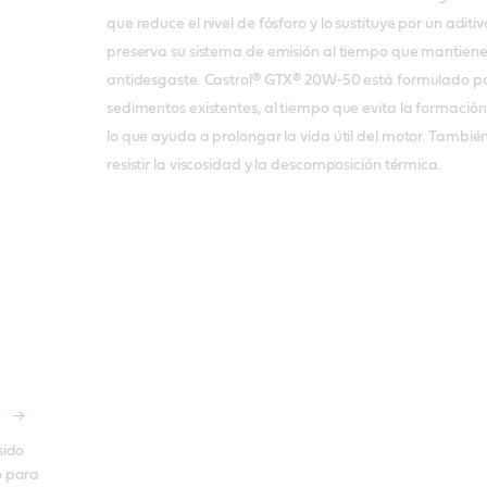
que reduce el nivel de fósforo y lo sustituye por un adi
preserva su sistema de emisión al tiempo que mantiene
antidesgaste. Castrol® GTX® 20W-50 está formulado par
sedimentos existentes, al tiempo que evita la formació
lo que ayuda a prolongar la vida útil del motor. Tambié
resistir la viscosidad y la descomposición térmica.
ido 
 para 