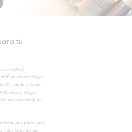
para tu
alto o 20W-50
 20 en climas fríos y, a
dad 50 cuando el motor
0W-50 para proteger
ra autos más antiguos
e formulado para autos
ustitución de fósforo,