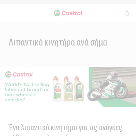
Search
Main
Content
Λιπαντικό κινητήρα ανά σήμα
Ένα λιπαντικό κινητήρα για τις ανάγκες