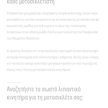
κάθε μοτοσικλετιστή
Η Castrol έχει μια μακρά και υπερήφανη ιστορία ανάπτυξης λιπαντικών
μοτοσικλέτας και έχει συνεργαστεί με κατασκευαστές μοτοσικλετών και
αγωνιστικές ομάδες για να διευρύνει τα όρια της τεχνολογίας
λιπαντικών στην ειδική μονάδα R & D για μοτοσικλέτες στο Pangbourne
του Ηνωμένου Βασιλείου.
Οι έρευνες δείχνουν ότι οι καταναλωτές προτιμούν λιπαντικά κινητήρα
κατηγοριοποιημένα ανά τύπο κινητήρα / οχήματος. Αυτός είναι ο λόγος
για τον οποίο έχουμε αναπτύξει μια γκάμα προϊόντων που ταιριάζει σε
όλους τους τύπους μοτοσικλετών και κινητήρων.
Αναζητήστε το σωστό λιπαντικό
κινητήρα για τη μοτοσικλέτα σας: