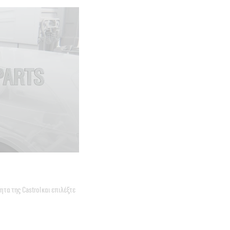
α της Castrol και επιλέξτε