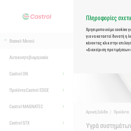
Πληροφορίες σχετικ
Χρησιμοποιούμε cookies γ
για να καταστεί δυνατή η 
Βασικό Μενού
κάνοντας κλικ στην επιλογ
«Διαχείριση προτιμήσεων 
Αυτοκινητοβιομηχανία
Castrol ON
Προϊόντα Castrol EDGE
Castrol MAGNATEC
Αρχική Σελίδα
Προϊόντα
Castrol GTX
Main
Υγρά συστημάτων
Content