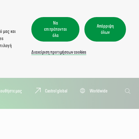
Να
Απόρριψη
επιτρέπονται
ύ μας και
όλων
όλα
es
επιλογή
Διαχείριση προτιμήσεων cookies
Αναζήτησ
λουθήστε μας
Castrol global
Worldwide
Αναζή