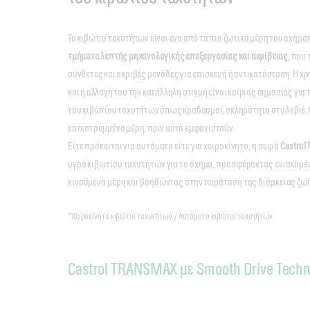
Το κιβώτιο ταχυτήτων είναι ένα από τα πιο ζωτικά μέρη του οχήμα
τμήματα λεπτής μηχανολογικής επεξεργασίας και ακρίβειας
, που 
σύνθετες και ακριβές μονάδες για επισκευή ή αντικατάσταση. Η χ
και η αλλαγή του την κατάλληλη στιγμή είναι καίριας σημασίας γ
του κιβωτίου ταχυτήτων όπως κραδασμοί, σκληρότητα στο λεβιέ,
κατεστραμμένα μέρη, πριν αυτά εμφανιστούν.
Είτε πρόκειται για αυτόματο είτε για χειροκίνητο, η σειρά
Castro
υγρό κιβωτίου ταχυτήτων για το όχημα, προσφέροντας ενισχυμέν
κινούμενα μέρη και βοηθώντας στην παράταση της διάρκειας ζω
*Χειροκίνητο κιβώτιο ταχυτήτων / Αυτόματο κιβώτιο ταχυτήτων
Castrol TRANSMAX με Smooth Drive Tech