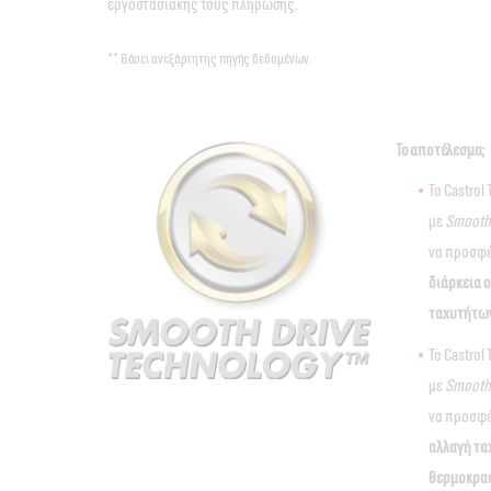
εργοστασιακής τους πλήρωσης.
** Βάσει ανεξάρτητης πηγής δεδομένων.
Το αποτέλεσμα;
Το Castro
με
Smooth 
να προσφέ
διάρκεια 
ταχυτήτω
Το Castr
με
Smooth 
να προσφ
αλλαγή τα
θερμοκρα