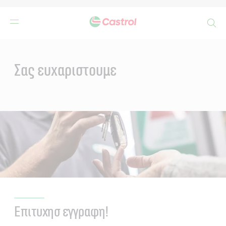
Search
Main
Content
Σας ευχαριστουμε
Επιτυχησ εγγραφη!