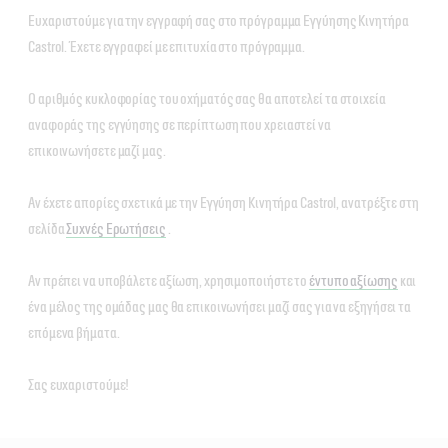
Ευχαριστούμε για την εγγραφή σας στο πρόγραμμα Εγγύησης Κινητήρα
Castrol. Έχετε εγγραφεί με επιτυχία στο πρόγραμμα.
Ο αριθμός κυκλοφορίας του οχήματός σας θα αποτελεί τα στοιχεία
αναφοράς της εγγύησης σε περίπτωση που χρειαστεί να
επικοινωνήσετε μαζί μας.
Αν έχετε απορίες σχετικά με την Εγγύηση Κινητήρα Castrol, ανατρέξτε στη
σελίδα
Συχνές Ερωτήσεις
.
Αν πρέπει να υποβάλετε αξίωση, χρησιμοποιήστε το
έντυπο αξίωσης
και
ένα μέλος της ομάδας μας θα επικοινωνήσει μαζί σας για να εξηγήσει τα
επόμενα βήματα.
Σας ευχαριστούμε!