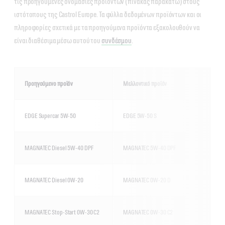
τις προηγούμενες ονομασίες προϊόντων (πίνακας παρακάτω) στους
ιστότοπους της Castrol Europe. Τα φύλλα δεδομένων προϊόντων και οι
πληροφορίες σχετικά με τα προηγούμενα προϊόντα εξακολουθούν να
είναι διαθέσιμα μέσω αυτού του
συνδέσμου
.
Προηγούμενο προϊόν
Μελλοντικό προϊόν
EDGE Supercar 5W-50
EDGE 5W-50 S
MAGNATEC Diesel 5W-40 DPF
MAGNATEC 5W-40 DPF
MAGNATEC Diesel 0W-20
MAGNATEC 0W-20 D
MAGNATEC Stop-Start 0W-30 C2
MAGNATEC 0W-30 C2