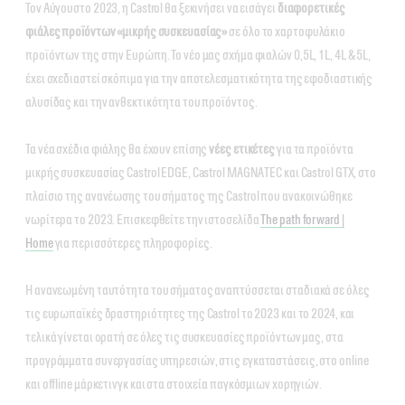
Τον Αύγουστο 2023, η Castrol θα ξεκινήσει να εισάγει
διαφορετικές
φιάλες προïόντων «μικρής συσκευασίας»
σε όλο το χαρτοφυλάκιο
προϊόντων της στην Ευρώπη. Το νέο μας σχήμα φιαλών 0,5L, 1L, 4L & 5L,
έχει σχεδιαστεί σκόπιμα για την αποτελεσματικότητα της εφοδιαστικής
αλυσίδας και την ανθεκτικότητα του προϊόντος.
Τα νέα σχέδια φιάλης θα έχουν επίσης
νέες ετικέτες
για τα προϊόντα
μικρής συσκευασίας Castrol EDGE, Castrol MAGNATEC και Castrol GTX, στο
πλαίσιο της ανανέωσης του σήματος της Castrol που ανακοινώθηκε
νωρίτερα το 2023. Επισκεφθείτε την ιστοσελίδα
The path forward |
Home
για περισσότερες πληροφορίες.
Η ανανεωμένη ταυτότητα του σήματος αναπτύσσεται σταδιακά σε όλες
τις ευρωπαϊκές δραστηριότητες της Castrol το 2023 και το 2024, και
τελικά γίνεται ορατή σε όλες τις συσκευασίες προϊόντων μας, στα
προγράμματα συνεργασίας υπηρεσιών, στις εγκαταστάσεις, στο online
και offline μάρκετινγκ και στα στοιχεία παγκόσμιων χορηγιών.