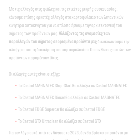
Με τις αλλαγές στις φιάλες και τις ετικέτες μικρής συσκευασίας,
κάνουμε επίσης αρκετές αλλαγές στο χαρτοφυλάκιο των λιπαντικών
κινητήρα αυτοκινήτου για να απλοποιήσουμε την αρχιτεκτονική του
σήματος των προϊόντων μας.
Αλλάζοντας τις ονομασίες των
παραλλαγών του σήματος σε ορισμένα προϊόντα μας
διευκολύνουμε την
πλοήγηση και τη διαχείριση του χαρτοφυλακίου. Οι συνθέσεις αυτών των
προϊόντων παραμένουν ίδιες.
Οι αλλαγές αυτές είναι οι εξής:
Το Castrol MAGNATEC Stop-Start θα αλλάξει σε Castrol MAGNATEC
Το Castrol MAGNATEC Diesel θα αλλάξει σε Castrol MAGNATEC
Το Castrol EDGE Supercar θα αλλάξει σε Castrol EDGE
Το Castrol GTX Ultraclean θα αλλάξει σε Castrol GTX
Για τον λόγο αυτό, από τον Αύγουστο 2023, δεν θα βρίσκετε προϊόντα με