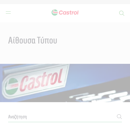
Search
Main
Content
Αίθουσα Τύπου
NEWSROOM