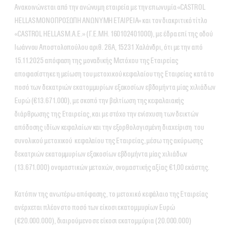
Ανακοινώνεται από την ανώνυμη εταιρεία με την επωνυμία «CASTROL
HELLAS ΜΟΝΟΠΡΟΣΩΠΗ ΑΝΩΝΥΜΗ ΕΤΑΙΡΕΙΑ» και τον διακριτικό τίτλο
«CASTROL HELLAS Μ.Α.Ε.» (Γ.Ε.ΜΗ. 160102401000), με έδρα επί της οδού
Ιωάννου Αποστολοπούλου αριθ. 26Α, 15231 Χαλάνδρι, ότι με την από
15.11.2025 απόφαση της μοναδικής Μετόχου της Εταιρείας
αποφασίστηκε η μείωση του μετοχικού κεφαλαίου της Εταιρείας κατά το
ποσό των δεκατριών εκατομμυρίων εξακοσίων εβδομήντα μίας χιλιάδων
Ευρώ (€13.671.000), με σκοπό την βελτίωση της κεφαλαιακής
διάρθρωσης της Εταιρείας, και με στόχο την ενίσχυση των δεικτών
απόδοσης ιδίων κεφαλαίων και την εξορθολογισμένη διαχείριση του
συνολικού μετοχικού κεφαλαίου της Εταιρείας, μέσω της ακύρωσης
δεκατριών εκατομμυρίων εξακοσίων εβδομήντα μίας χιλιάδων
(13.671.000) ονομαστικών μετοχών, ονομαστικής αξίας €1,00 εκάστης.
Κατόπιν της ανωτέρω απόφασης, το μετοχικό κεφάλαιο της Εταιρείας
ανέρχεται πλέον στο ποσό των είκοσι εκατομμυρίων Ευρώ
(€20.000.000), διαιρούμενο σε είκοσι εκατομμύρια (20.000.000)