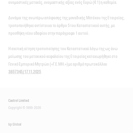
ονομαστικές μετοχές, ονομαστικής αξίας ενός Ευρώ (€ 1) η καθεμία.
Δυνάμει της ανωτέρω απόφασης της μοναδικής Μετόχου της Εταιρείας,
τροποποιήθηκε αντίστοιχα το άρθρο 5 του Καταστατικού αυτής, με
προσθήκη νέου εδαφίου στην παράγραφο 1 αυτού.
Η σχετική αίτηση τροποποίησης του Καταστατικού λόγω της ως άνω
μείωσης του μετοχικού κεφαλαίου της Εταιρείας καταχωρήθηκε στο
Γενικό Εμπορικό Μητρώο («Γ.Ε.ΜΗ.») με αριθμό πρωτοκόλλου
3857345/17.11.2025
.
Castrol Limited
Copyright © 1999-2026
bp Global