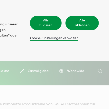
Alle
Alle
ung unserer
zulassen
ablehnen
ngen
walten“ oder
Cookie-Einstellungen verwalten
Suche
ie uns
Castrol global
Worldwide
Such
ine komplette Produktreihe von 5W-40 Motorenölen für