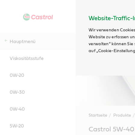
Website-Traffic-
Wir verwenden Cookies
Website zu erfassen un
Hauptmenü
verwalten“ können Sie s
auf „Cookie-Einstellun
Viskositätsstufe
0W-20
0W-30
0W-40
Startseite
Produkte
5W-20
Main
Castrol 5W-40
Content