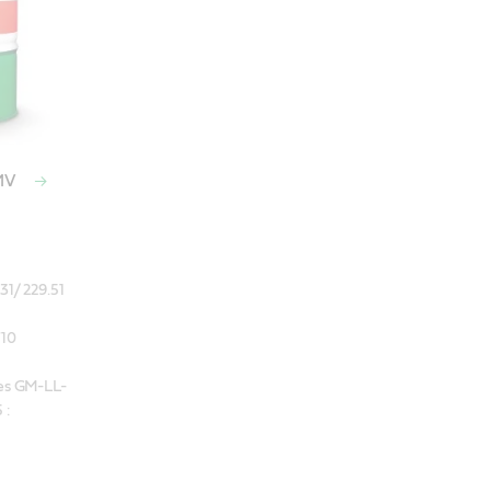
 MV
1/ 229.51

10

es GM-LL-
: 