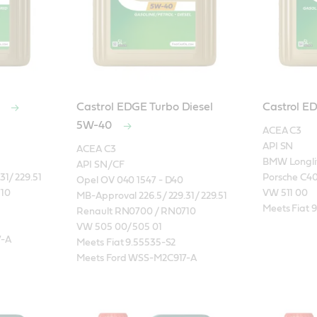
0
Castrol EDGE Turbo Diesel
Castrol 
5W-40
ACEA C3

API SN

ACEA C3

BMW Longlif
API SN/CF

1/ 229.51

Porsche C40
Opel OV 040 1547 - D40

10

VW 511 00

MB-Approval 226.5/ 229.31/ 229.51

Meets Fiat 
Renault RN0700 / RN0710

VW 505 00/ 505 01

7-A
Meets Fiat 9.55535-S2

Meets Ford WSS-M2C917-A