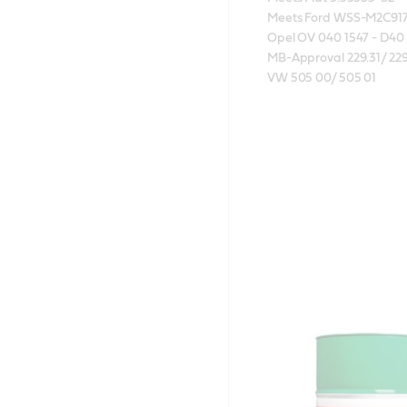
Meets Ford WSS-M2C917
Opel OV 040 1547 - D40

MB-Approval 229.31/ 229.
VW 505 00/ 505 01 