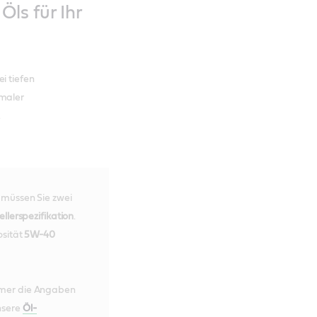
ls für Ihr
i tiefen
rmaler
.
 müssen Sie zwei
ellerspezifikation
.
osität
5W-40
mmer die Angaben
nsere
Öl-