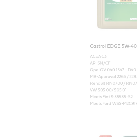
Castrol EDGE 5W-4
ACEA C3

API SN/CF

Opel OV 040 1547 - D40

MB-Approval 226.5/ 229.3
Renault RN0700 / RN07
VW 505 00/ 505 01

Meets Fiat 9.55535-S2

Meets Ford WSS-M2C91