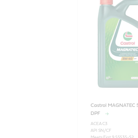
Castrol MAGNATEC 
DPF
ACEA C3

API SN/CF

Meets Fiat 9.55535-S2
