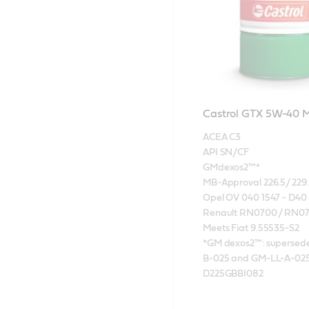
Castrol GTX 5W-40
ACEA C3

API SN/CF

GMdexos2™*

MB-Approval 226.5/ 229.3
Opel OV 040 1547 - D40

Renault RN0700 / RN07
Meets Fiat 9.55535-S2

*GM dexos2™: supersed
B-025 and GM-LL-A-025 
D225GBBI082