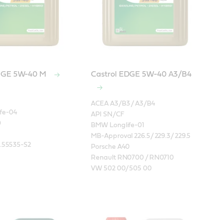
EDGE 5W-40 M
Castrol EDGE 5W-40 A3/B4
ACEA A3/B3 / A3/B4

e-04

API SN/CF



BMW Longlife-01

MB-Approval 226.5/ 229.3/ 229.5

9.55535-S2
Porsche A40

Renault RN0700 / RN0710

VW 502 00/ 505 00 