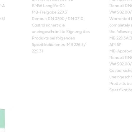
-A

BMW Longlife-04

Renault RN0
MB-Freigabe 229.31

VW 502 00/ 
51

Renault RN 0700 / RN 0710

Warranted by
Castrol sichert die 
completely s
uneingeschränkte Eignung des 
the following
Produkts bei folgenden 
MB 229.3ACE
Spezifikationen zu: MB 226.5/ 
API SP

229.31
MB-Approval 
Renault RN0
VW 502 00/ 
Castrol siche
uneingeschr
Produkts bei
Spezifikatio