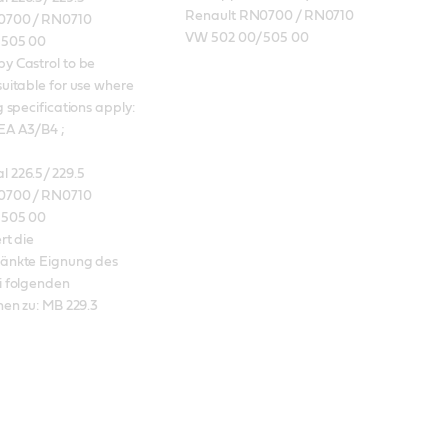
Renault RN0700 / RN0710

700 / RN0710 

VW 502 00/ 505 00
505 00 

 Castrol to be 
uitable for use where 
 specifications apply: 
A A3/B4 ; 

226.5/ 229.5 

700 / RN0710 

505 00 

rt die 
änkte Eignung des 
 folgenden 
nen zu: MB 229.3