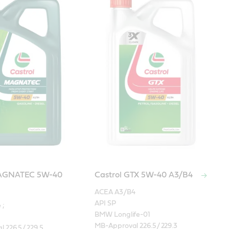
MAGNATEC 5W-40
Castrol GTX 5W-40 A3/B4
ACEA A3/B4

API SP

 

BMW Longlife-01

MB-Approval 226.5/ 229.3

226.5/ 229.5 
