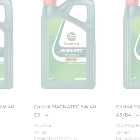
5W-40
Castrol MAGNATEC 5W-40
Castrol 
C3
A3/B4
ACEA C3

ACEA A3/B4 ;
API SN

API SP

Erfüllt Fiat 9.55535-S2

MB-Approval 