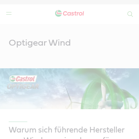
Search
Main
Content
n
Optigear Wind
Warum sich führende Hersteller