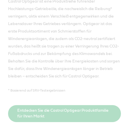
Castrol Optigear ist eine Produktreihe führender
Hochleistungs-Getriebeöle, die nachweislich die Reibung*
verringern, aktiv einem Verschleiß entgegenwirken und die
Lebensdauer Ihres Getriebes verlängern. Optigear ist das
erste Produktsortiment von Schmierstoffen für
Windenergieanlagen, die zudem als CO2-neutral zertifiziert
wurden, das heißt sie tragen zu einer Verringerung Ihres CO2-
Fußabdrucks und zur Bekämpfung des Klimawandels bei.
Behalten Sie die Kontrolle über Ihre Energiekosten und sorgen
Sie dafür, dass Ihre Windenergieanlagen länger in Betrieb
bleiben – entscheiden Sie sich für Castrol Optigear.
* Basierend auf SRV-Testergebnissen
Entdecken Sie die Castrol Optigear Produktfamilie
für Ihren Markt