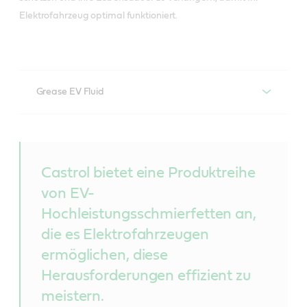
Elektrofahrzeug optimal funktioniert.
Grease EV Fluid
EV Schmierfette
Für Fahrzeughersteller erhältlich
Castrol bietet eine Produktreihe
von EV-
Die Herausforderung
Hochleistungsschmierfetten an,
Die Bauteile eines Elektrofahrzeugs sind Belastungen
hinsichtlich Verträglichkeit, Haltbarkeit, Effizienz,
die es Elektrofahrzeugen
Zuverlässigkeit und Korrosion ausgesetzt, die sich
ermöglichen, diese
sowohl auf individuelle Komponenten als auch die
Herausforderungen effizient zu
Gesamtleistung des Fahrzeugs stark negativ
meistern.
auswirken können.