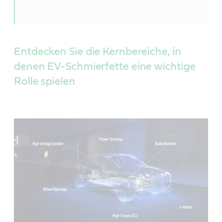
Unsere Technologie
Castrol bietet eine Reihe von Hochleistungsfetten an,
die speziell für Komponenten von elektrischen
Entdecken Sie die Kernbereiche, in
Fahrzeugen entwickelt wurden:
denen EV-Schmierfette eine wichtige
Effizienzmaximierung der Lager für eine längere
Rolle spielen
Fahrzeuglebensdauer
kompatibel mit der elektrischen Umgebung für
höhere Strapazierfähigkeit
Das Ergebnis
Lebensdauerschmierfette für Elektrofahrzeuge sind
speziell auf die
Anforderungen der Komponentenhersteller und -
verarbeiter bezüglich Effizienz und Strapazierfähigkeit
ausgelegt.