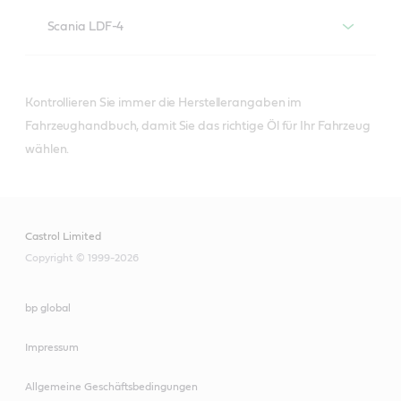
Motorenöle mit der Spezifikation
Scania LDF-4
Scania LDF-3
Motorenöle mit der Spezifikation
Scania LDF-4
Kontrollieren Sie immer die Herstellerangaben im
Fahrzeughandbuch, damit Sie das richtige Öl für Ihr Fahrzeug
wählen.
VECTON Long Drain
10W-40 E7
VECTON
Fuel Saver 5W-
Castrol Limited
30 E6/E9
Copyright © 1999-2026
bp global
Impressum
VECTON Fuel Saver
5W-30 E7
Allgemeine Geschäftsbedingungen