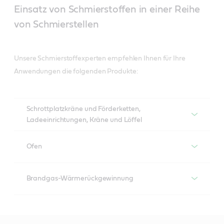
Einsatz von Schmierstoffen in einer Reihe
von Schmierstellen
Unsere Schmierstoffexperten empfehlen Ihnen für Ihre
Anwendungen die folgenden Produkte:
Schrottplatzkräne und Förderketten,
Ladeeinrichtungen, Kräne und Löffel
Empfohlene Produkte
Ofen
Empfohlene Produkte
Druckluftbremsen-Kompressor
Brandgas-Wärmerückgewinnung
Aircol
Empfohlene Produkte
Hydrauliksysteme
Tribol 890