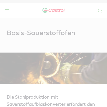
Search
Main
Content
n
Basis-Sauerstoffofen
Die Stahlproduktion mit
Sauerstoffaufblaskonverter erfordert den