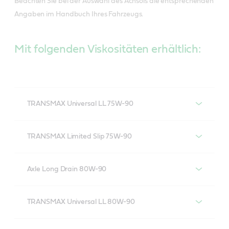
Beachten Sie bei der Auswahl des Achsöls die entsprechenden
Angaben im Handbuch Ihres Fahrzeugs.
Mit folgenden Viskositäten erhältlich:
TRANSMAX Universal LL 75W-90
Castrol TRANSMAX Universal LL 75W-90
TRANSMAX Limited Slip 75W-90
Castrol TRANSMAX Limited Slip 75W-90
Axle Long Drain 80W-90
Castrol Axle Long Drain 80W-90
TRANSMAX Universal LL 80W-90
Castrol TRANSMAX Universal LL 80W-90