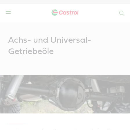
Search
Main
Content
Achs- und Universal-
Getriebeöle