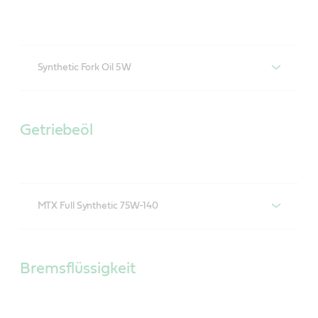
Synthetic Fork Oil 5W
Castrol Fork Oil Synthetic 5W
Getriebeöl
MTX Full Synthetic 75W-140
Castrol MTX Full Synthetic 75W-140
Bremsflüssigkeit
Castrol Chain Spray O-R ist ein weißer,
vollsynthetischer Kettenschmierstoff für O-Ring- und
X-Ring-Ketten von Motorrädern. Er schützt vor