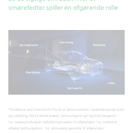
elkøretøjer med at fungere bedst muligt ved at:
smørefedter spiller en afgørende rolle
Maksimere lejeeffektiviteten for at forlænge
køretøjets rækkevidde
Være kompatible med et elektrificeret miljø for
at tilbyde forbedret holdbarhed
Resultatet
On-bilsmørefedter til elkøretøjer er specielt udviklet til
at håndtere
komponentproducenters og -montørers krav til
effektivitet og holdbarhed.
*Fordelene ved Castrols EV Fluids er demonstreret i skræddersyede tests
og udvikling. Gå et skridt videre¹, lad hurtigere op² og hold længere³.
¹vs. masseproduceret påfyldningsvæsker til elkøretøjer ²vs. indirekte
afkølet batterisystem ³vs. almindelig gearolie til elkøretøjer