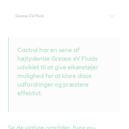
Grease EV Fluid
Grease EV Fluid
Tilgængelig for bilproducenter
Castrol har en serie af
højtydende Grease eV Fluids
Udfordringen
udviklet til at give elkøretøjer
Komponenter i et elkøretøj står over for udfordringer
som f.eks. elektrisk kompatibilitet, holdbarhed,
mulighed for at klare disse
effektivitet, udholdenhed og korrosion, der kan påvirke
udfordringer og præstere
individuelle komponenter og køretøjets generelle
effektivt.
ydelse markant.
Vores teknologi
Castrol har en serie smørefedter med høj ydeevne,
som er udviklet specielt til at hjælpe komponenter i
Se de vigtige områder, hvor ev-