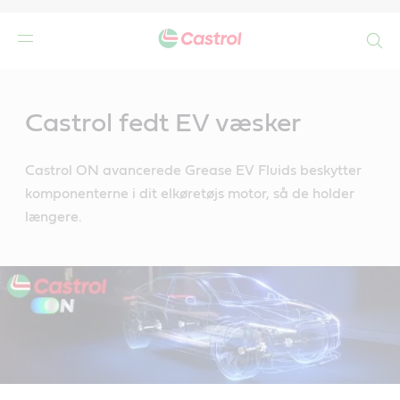
Search
Main
Content
de
Castrol fedt EV væsker
r
Castrol ON avancerede Grease EV Fluids beskytter
komponenterne i dit elkøretøjs motor, så de holder
længere.