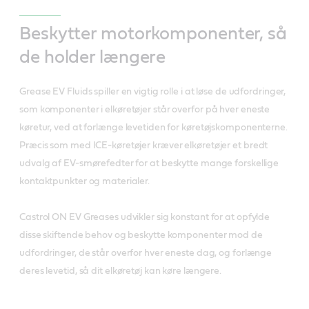
Beskytter motorkomponenter, så
de holder længere
Grease EV Fluids spiller en vigtig rolle i at løse de udfordringer,
som komponenter i elkøretøjer står overfor på hver eneste
køretur, ved at forlænge levetiden for køretøjskomponenterne.
Præcis som med ICE-køretøjer kræver elkøretøjer et bredt
udvalg af EV-smørefedter for at beskytte mange forskellige
kontaktpunkter og materialer.
Castrol ON EV Greases udvikler sig konstant for at opfylde
disse skiftende behov og beskytte komponenter mod de
udfordringer, de står overfor hver eneste dag, og forlænge
deres levetid, så dit elkøretøj kan køre længere.