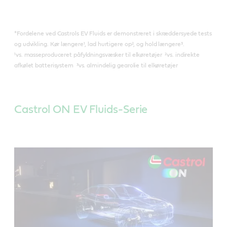
*Fordelene ved Castrols EV Fluids er demonstreret i skræddersyede tests
og udvikling. Kør længere¹, lad hurtigere op², og hold længere³.
¹vs. masseproduceret påfyldningsvæsker til elkøretøjer ²vs. indirekte
afkølet batterisystem ³vs. almindelig gearolie til elkøretøjer
Castrol ON EV Fluids-Serie