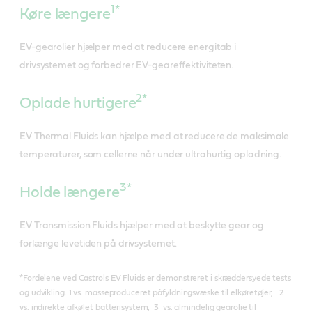
1*
Køre længere
EV-gearolier hjælper med at reducere energitab i
drivsystemet og forbedrer EV-geareffektiviteten.
2*
Oplade hurtigere
EV Thermal Fluids kan hjælpe med at reducere de maksimale
temperaturer, som cellerne når under ultrahurtig opladning.
3*
Holde længere
EV Transmission Fluids hjælper med at beskytte gear og
forlænge levetiden på drivsystemet.
*Fordelene ved Castrols EV Fluids er demonstreret i skræddersyede tests
og udvikling. 1 vs. masseproduceret påfyldningsvæske til elkøretøjer, 2
vs. indirekte afkølet batterisystem, 3 vs. almindelig gearolie til