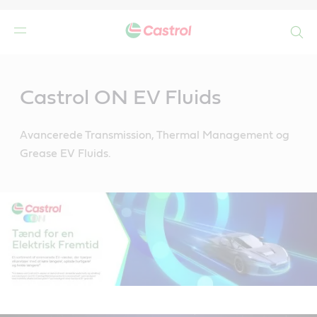
Search
Main
Content
de
Castrol ON EV Fluids
r
Avancerede Transmission, Thermal Management og
Grease EV Fluids.