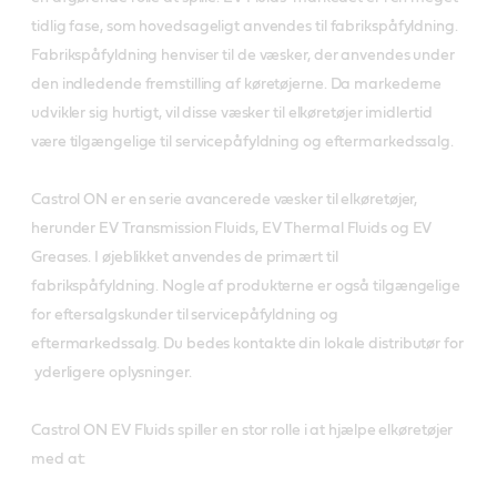
tidlig fase, som hovedsageligt anvendes til fabrikspåfyldning.
Fabrikspåfyldning henviser til de væsker, der anvendes under
den indledende fremstilling af køretøjerne. Da markederne
udvikler sig hurtigt, vil disse væsker til elkøretøjer imidlertid
være tilgængelige til servicepåfyldning og eftermarkedssalg.
Castrol ON er en serie avancerede væsker til elkøretøjer,
herunder EV Transmission Fluids, EV Thermal Fluids og EV
Greases. I øjeblikket anvendes de primært til
fabrikspåfyldning. Nogle af produkterne er også tilgængelige
for eftersalgskunder til servicepåfyldning og
eftermarkedssalg. Du bedes kontakte din lokale distributør for
yderligere oplysninger.
Castrol ON EV Fluids spiller en stor rolle i at hjælpe elkøretøjer
med at: