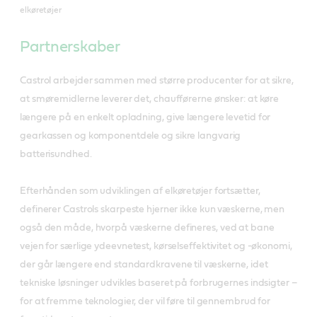
elkøretøjer
Partnerskaber
Castrol arbejder sammen med større producenter for at sikre,
at smøremidlerne leverer det, chaufførerne ønsker: at køre
længere på en enkelt opladning, give længere levetid for
gearkassen og komponentdele og sikre langvarig
batterisundhed.
Efterhånden som udviklingen af elkøretøjer fortsætter,
definerer Castrols skarpeste hjerner ikke kun væskerne, men
også den måde, hvorpå væskerne defineres, ved at bane
vejen for særlige ydeevnetest, kørselseffektivitet og -økonomi,
der går længere end standardkravene til væskerne, idet
tekniske løsninger udvikles baseret på forbrugernes indsigter –
for at fremme teknologier, der vil føre til gennembrud for