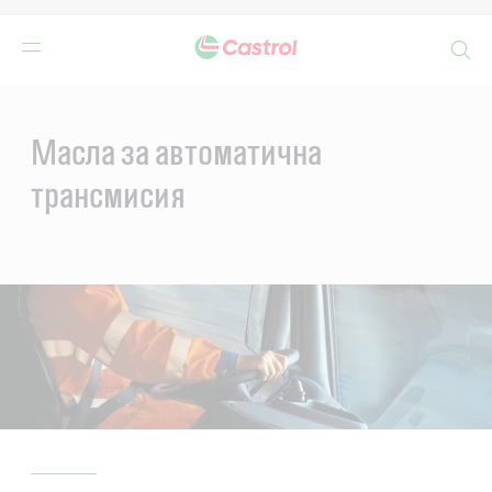
Search
Main
Content
Масла за автоматична
трансмисия