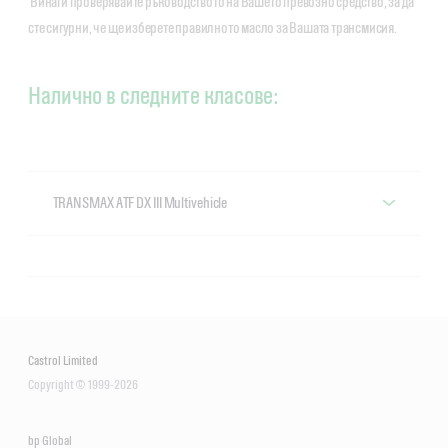
Винаги проверявайте ръководството на Вашето превозно средство, за да
сте сигурни, че ще изберете правилното масло за Вашата трансмисия.
Налично в следните класове:
TRANSMAX ATF DX III Multivehicle
Castrol TRANSMAX ATF DX III Multivehicle
Castrol Limited
Copyright © 1999-2026
bp Global