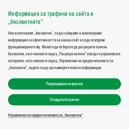
Информация за трафика на сайта и
„бисквитките“
Ние използваме „бисквитки“, за да събираме и анализираме
информация за ефективността на нашия сайт и за да осигурим
функционирането му. Можете да изберете да разрешите всички
бисквитки, като кликнете върху „Разреши всички“ или да ги управлявате
поотделно, като кликнете върху „Управление на предпочитанията за
„бисквитки“, където също ще намерите повече информация.
Разрешаване на всички
Отхвърлете всички
Управление на предпочитанията за „бисквитки“