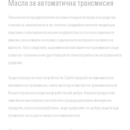
Масла за автоматична трансмисия
Технологиите при двигателите на тежкотоварните превозни средства
станаха по-взискателни и по-сложни, следвайки силните тенденции,
свързани с изискванията на законодателството относно отделяните
емисии, икономията на гориво и удължените интервали на смяна на
маслото. Като следствие, съвременните автоматични трансмисии също
стават по-сложни в опит да отговорят на тези потребности на превозните
средства.
За да отговори на тези потребности, Castrol разработи гама масла за
автоматична трансмисия, които могат да помогнат на трансмисията на
Вашите превозни средства да работи най-добре. Нашата продуктова
гама включва напълно синтетични и усъвършенствани минерални
продукти, които са разработени, за да предложат по-добра защита и да
спомогнат за по-дълъг живот на компонентите.