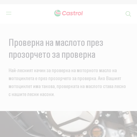
Search
Main
Content
Проверка на маслото през
прозорчето за проверка
Най-лесният начин за проверка на моторното масло на
мотоциклета е през прозорчето за проверка. Ако Вашият
мотоциклет има такова, проверката на маслото става лесно
с нашите лесни насоки.