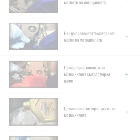
маслото на мотоциклета
Как да проверявате моторното
масло на мотоциклета
Проверка на маслото на
мотоциклета с масломерна
щека
Доливане на моторно масло на
мотоциклета