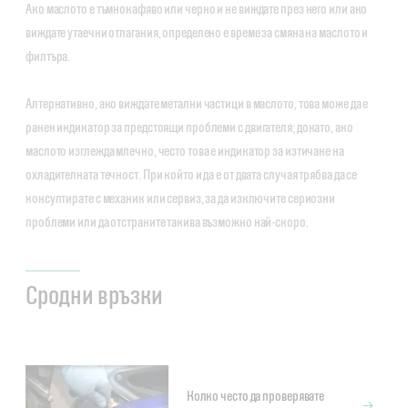
Ако маслото е тъмнокафяво или черно и не виждате през него или ако
виждате утаечни отлагания, определено е време за смяна на маслото и
филтъра.
Алтернативно, ако виждате метални частици в маслото, това може да е
ранен индикатор за предстоящи проблеми с двигателя; докато, ако
маслото изглежда млечно, често това е индикатор за изтичане на
охладителната течност. При който и да е от двата случая трябва да се
консултирате с механик или сервиз, за да изключите сериозни
проблеми или да отстраните такива възможно най-скоро.
Сродни връзки
Колко често да проверявате