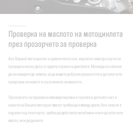
Проверка на маслото на мотоциклета
през прозорчето за проверка
Ако Вашият мотоциклет е сравнително нов, вероятно има прозорче за
проверка ниско долу от едната страна на двигателя. Може да се наложи
да се наведете до земята, за да видите добре вътрешността и да получите
представа за нивото и състоянието на маслото.
Прозорчето за проверка има маркировки в горната и долната част и
нивото на Вашето моторно масло трябва да е между двете. Ако нивото е
над или под тези черти, трябва да действате незабавно и или да източите
масло, или да долеете