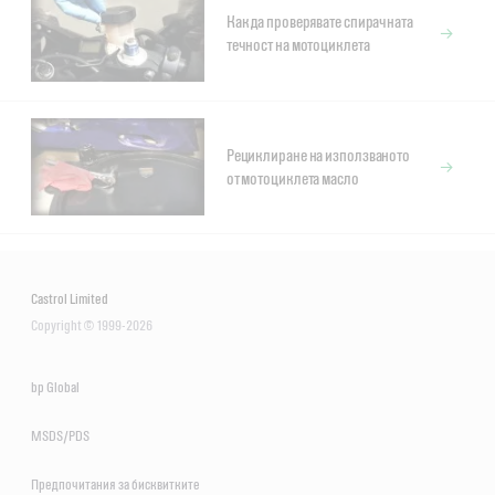
Как да проверявате спирачната
течност на мотоциклета
Рециклиране на използваното
от мотоциклета масло
Castrol Limited
Copyright © 1999-2026
bp Global
MSDS/PDS
Предпочитания за бисквитките