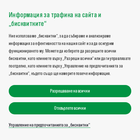
Информация за трафика на сайта и
„бисквитките“
Ние използваме „бисквитки“, за да събираме и анализираме
информация за ефективността на нашия сайт и за да осигурим
функционирането му. Можете да изберете да разрешите всички
бисквитки, като кликнете върху „Разреши всички“ или да ги управлявате
поотделно, като кликнете върху „Управление на предпочитанията за
„бисквитки“, където също ще намерите повече информация.
Разрешаване на всички
Отхвърлете всички
Управление на предпочитанията за „бисквитки“