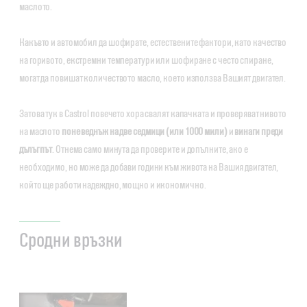
маслото.
Какъвто и автомобил да шофирате, естествените фактори, като качество
на горивото, екстремни температури или шофиране с често спиране,
могат да повишат количеството масло, което използва Вашият двигател.
Затова тук в Castrol повечето хора свалят капачката и проверяват нивото
на маслото
поне веднъж на две седмици (или 1000 мили)
и
винаги преди
дълъг път
. Отнема само минута да проверите и допълните, ако е
необходимо, но може да добави години към живота на Вашия двигател,
който ще работи надеждно, мощно и икономично.
Сродни връзки