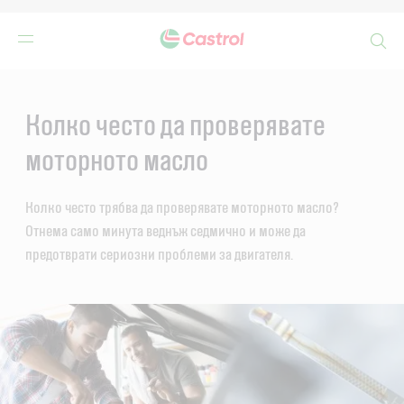
Search
Main
Content
Колко често да проверявате
моторното масло
Колко често трябва да проверявате моторното масло?
Отнема само минута веднъж седмично и може да
предотврати сериозни проблеми за двигателя.