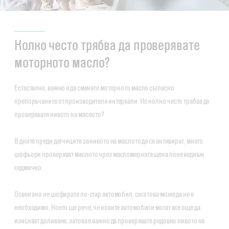
Колко често трябва да проверявате
моторното масло?
Естествено, важно е да сменяте моторното масло съгласно
препоръчаните от производителя интервали. Но колко често трябва да
проверявате нивото на маслото?
В дните преди датчиците за нивото на маслото да се активират, много
шофьори проверяват маслото чрез масломерната щека поне веднъж
седмично.
Освен ако не шофирате по-стар автомобил, сега това може да не е
необходимо. Което ще рече, че новите автомобили могат все още да
изискват доливане, затова е важно да проверявате редовно нивото на