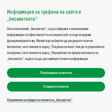
Информация за трафика на сайта и
„бисквитките“
Ние използваме „бисквитки“, за да събираме и анализираме
информация за ефективността на нашия сайт и за да осигурим
функционирането му. Можете да изберете да разрешите всички
бисквитки, като кликнете върху „Разреши всички“ или да ги управлявате
поотделно, като кликнете върху „Управление на предпочитанията за
„бисквитки“, където също ще намерите повече информация.
Разрешаване на всички
Отхвърлете всички
Управление на предпочитанията за „бисквитки“