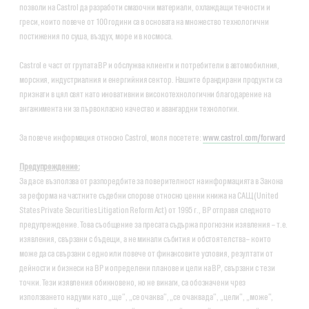
позволи на Castrol да разработи смазочни материали, охлаждащи течности и
греси, които повече от 100 години са в основата на множество технологични
постижения по суша, въздух, море и в космоса.
Castrol е част от групата BP и обслужва клиенти и потребители в автомобилния,
морския, индустриалния и енергийния сектор. Нашите брандирани продукти са
признати в цял свят като иновативни и високотехнологични благодарение на
ангажимента ни за първокласно качество и авангардни технологии.
За повече информация относно Castrol, моля посетете:
www.castrol.com/forward
Предупреждение:
За да се възползва от разпоредбите за поверителност на информацията в Закона
за реформа на частните съдебни спорове относно ценни книжа на САЩ (United
States Private Securities Litigation Reform Act) от 1995 г., BP отправя следното
предупреждение. Това съобщение за пресата съдържа прогнозни изявления – т.е.
изявления, свързани с бъдещи, а не минали събития и обстоятелства – които
може да са свързани с едно или повече от финансовите условия, резултати от
дейности и бизнеси на ВР и определени планове и цели на ВР, свързани с тези
точки. Тези изявления обикновено, но не винаги, са обозначени чрез
използването на думи като „ще“, „се очаква“, „се очаква да“, „цели“, „може“,