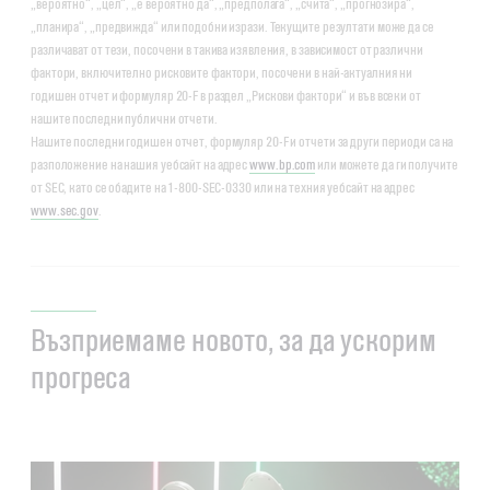
„вероятно“, „цел“, „е вероятно да“, „предполага“, „счита“, „прогнозира“,
„планира“, „предвижда“ или подобни изрази. Текущите резултати може да се
различават от тези, посочени в такива изявления, в зависимост от различни
фактори, включително рисковите фактори, посочени в най-актуалния ни
годишен отчет и формуляр 20-F в раздел „Рискови фактори“ и във всеки от
нашите последни публични отчети.
Нашите последни годишен отчет, формуляр 20-F и отчети за други периоди са на
разположение на нашия уебсайт на адрес
www.bp.com
или можете да ги получите
от SEC, като се обадите на 1-800-SEC-0330 или на техния уебсайт на адрес
www.sec.gov
.
Възприемаме новото, за да ускорим
прогреса