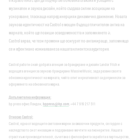
е изработена с цел да подчертае обновената визия и усещане с
музикален и звуков дизайн, който създава силни асоциации на
ускоряване, тласкаща напред инерция и динамично движение. Новата
звукова идентичност на Castrol е мощен бъдещ отличителен актив на
марката, който ще повиши осведомеността и запомнянето ѝ.
Castrol вярва, че тези промени ще осигурят по-ангажиращо, запомнящо
се и ефективно изживяване за нашата клиентска аудитория.
Castrol работи с най-добрата агенция за брандиране и дизайн Landor Fitch и
водещата агенция за звуково брандиране MassiveMusic, за да развие своята
обновена идентичност на марката, чийто опит и креативност са допринесли за
оформянето на обновената марка.
Допълнителна информация:
bp press офис Лондон,
bppress@bp.com
, +44 7 919 217 511
Относно Castrol:
Castrol, една от водещите световни марки за смазочни продукти, се гордее с
наследството си от иновации и подхранване мечтите на пионеритее. Нашата
страст към производителност, съчетана с философията за работа в партньорство,