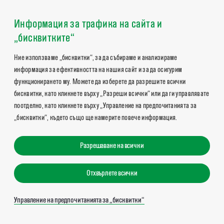
Информация за трафика на сайта и
„бисквитките“
Ние използваме „бисквитки“, за да събираме и анализираме
информация за ефективността на нашия сайт и за да осигурим
функционирането му. Можете да изберете да разрешите всички
бисквитки, като кликнете върху „Разреши всички“ или да ги управлявате
поотделно, като кликнете върху „Управление на предпочитанията за
„бисквитки“, където също ще намерите повече информация.
Разрешаване на всички
Отхвърлете всички
Управление на предпочитанията за „бисквитки“