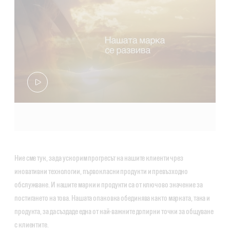
Ние сме тук, за да ускорим прогресът на нашите клиенти чрез
иновативни технологии, първокласни продукти и превъзходно
обслужване. И нашите марки и продукти са от ключово значение за
постигането на това. Нашата опаковка обединява както марката, така и
продукта, за да създаде една от най-важните допирни точки за общуване
с клиентите.