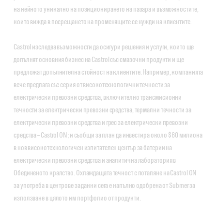
на нейното уникално на позиционирането на пазара и възможностите,
които вижда в посрещането на променящите се нужди на клиентите.
Castrol изследва възможности да осигури решения и услуги, които ще
допълнят основния бизнес на Castrol със смазочни продукти и ще
предложат допълнителна стойност на клиентите. Например, компанията
вече предлага със серия от високотехнологични течности за
електрически превозни средства, включително трансмисионни
течности за електрически превозни средства, термални течности за
електрически превозни средства и грес за електрически превозни
средства – Castrol ON; и съобщи за план да инвестира около $60 милиона
в нов високотехнологичен изпитателен център за батерии на
електрически превозни средства и аналитична лаборатория в
Обединеното кралство. Охлаждащата течност с потапяне на Castrol ON
за употреба в центрове за данни сега е напълно одобрена от Submer за
използване в цялото им портфолио от продукти.