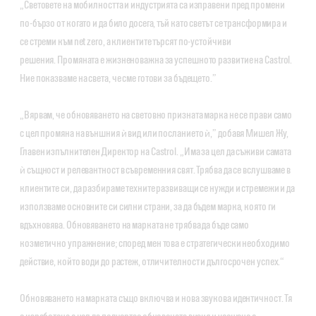
„Световете на мобилността и индустрията са изправени пред промени
по-бързо от когато и да било досега, тъй като светът се трансформира и
се стреми към net zero, а клиентите търсят по-устойчиви
решения. Промяната е жизненоважна за успешното развитие на Castrol.
Ние показваме на света, че сме готови за бъдещето.”
„Вярвам, че обновяването на световно призната марка не се прави само
с цел промяна на външния ѝ вид или посланието ѝ,” добавя Мишел Жу,
Главен изпълнителен Директор на Castrol. „Има за цел да съживи самата
ѝ същност и релевантност в съвременния свят. Трябва да се вслушваме в
клиентите си, да разбираме техните развиващи се нужди и стремежи и да
използваме основните си силни страни, за да бъдем марка, която ги
вдъхновява. Обновяването на марката не трябва да бъде само
козметично упражнение; според мен това е стратегически необходимо
действие, който води до растеж, отличителност и дългосрочен успех.“
Обновяването на марката също включва и нова звукова идентичност. Тя