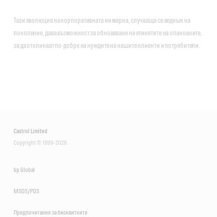
Тази еволюция на корпоративната ни марка, случваща се веднъж на
поколение, дава възможност за обновяване на етикетите на опаковките,
за да откликват по-добре на нуждите на нашите клиенти и потребители.
Castrol Limited
Copyright © 1999-2026
bp Global
MSDS/PDS
Предпочитания за бисквитките