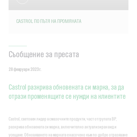
CASTROL ПО ПЪТЯ НА ПРОМЯНАТА
Съобщение за пресата
28 февруари 2023 г.
Castrol разкрива обновената си марка, за да
отрази променящите се нужди на клиентите
Castrol, световен лидер в смазочните продукти, част от групата BP,
разкрива обновената си марка, включително актуализиран вид и
усещане. Обновяването на марката е насочено към по-добро отразяване