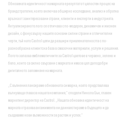
Обновената идентичност на марката е резултат от цялостен процес на
бранд стратегия, която включва обширно изследване, анализ и обратна
връзка от заинтересовани страни, клиенти и експерти в индустрията.
Актуализираното лого се отличава с по-модерен, динамичен и жизнен
дизайн, с фокус върху нашите основни силни страни и отличителни
черти, тъй като Castrol цели да разшири привлекателността с по-
разнообразна клиентска база в смазочни материали, услуги и решения.
Логото запазва емблематичните за Castrol цветове в червено, зелено и
бяло, които са силно свързани с марката и има за цел да подобри
дигиталното запомняне на марката.
„С вълнения лансираме обновената си марка, която представлява
вълнуваща глава за нашата компания,“ сподели Никола Бък, главен
маркетинг директор на Castrol. „Нашата обновена идентичност на
марката отразява ангажимента ни да инвестираме в бъдещето и да
създаваме нови възможности за растеж и успех.“