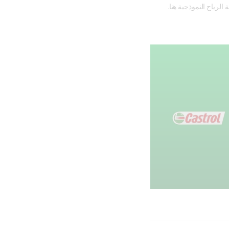
رياح النموذجية هنا.
اسة تجريبية أجريت في أوائل عام 2019، تم تسجيل 71 فنيًا ومدير موقع من جميع