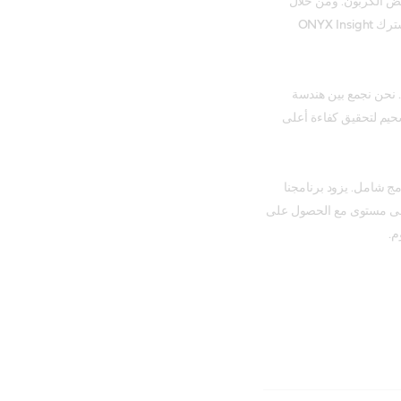
فض الكربون. ومن خلال
فهمنا لتحديات الصناعة اليوم، عملنا مع شريكنا في المشروع المشترك ONYX Insight
ات الرياح. نحن نجمع بين هندسة
شحيم لتحقيق كفاءة أعلى
مج شامل. يزود برنامجنا
أعلى مستوى مع الحصول على
م.