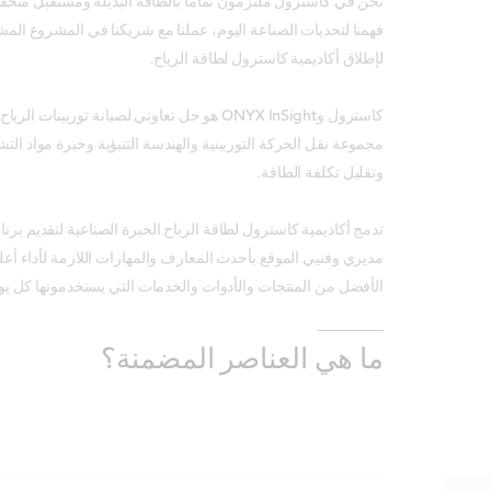
نحن في كاسترول ملتزمون تمامًا بالطاقة البديلة ومستقبل منخ
لإطلاق أكاديمية كاسترول لطاقة الرياح.
كاسترول وONYX InSight هو حل تعاوني لصيانة توربين
مجموعة نقل الحركة التوربينية والهندسة التنبؤية وخبرة مواد الت
وتقليل تكلفة الطاقة.
تدمج أكاديمية كاسترول لطاقة الرياح الخبرة الصناعية لتقديم برنا
مديري وفنيي الموقع بأحدث المعارف والمهارات اللازمة لأداء 
الأفضل من المنتجات والأدوات والخدمات التي يستخدمونها كل يو
ما هي العناصر المضمنة؟