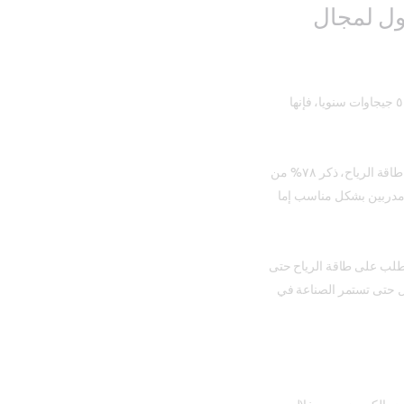
ول لمجال
رغم أن صناعة طاقة الرياح تنمو بوتيرة سريعة وتضيف أكثر من ٥٠ جيجاوات سنويا، فإنها
وفي دراسة استقصائية حديثة أجرتها المنصة الأوروبية لتكنولوجيا طاقة الرياح، ذكر ٧٨% من
مدربين بشكل مناسب إما
لتلبية الطلب على طاقة الرياح حتى
عاجل حتى تستمر الصناعة في