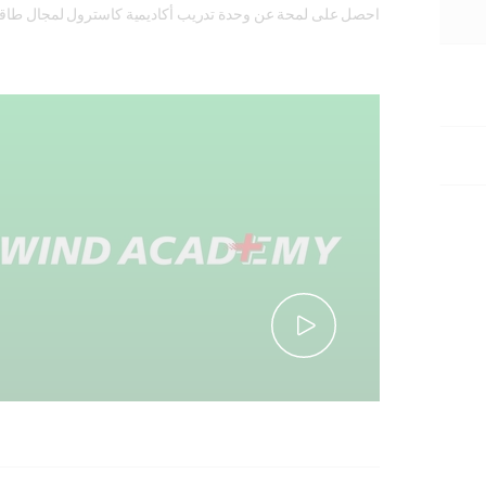
احصل على لمحة عن وحدة تدريب أكاديمية كاسترول لمجال طاقة ال
وفي در