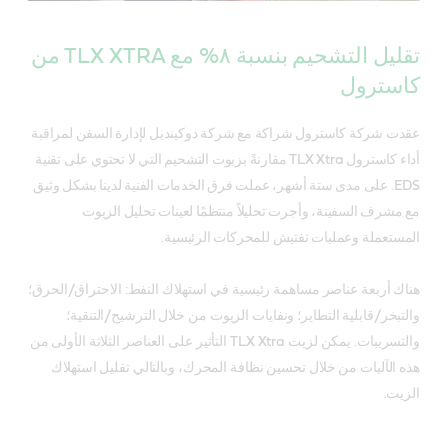
تقليل التشحيم بنسبة ٨% مع TLX XTRA من
كاسترول
عقدت شركة كاسترول شراكة مع شركة دوكينديل لإدارة السفن لمراقبة
أداء كاسترول TLX Xtra مقارنةً بزيوت التشحيم التي لا تحتوي على تقنية
EDS. على مدى ستة أشهر، عملت فرق الخدمات الفنية لدينا بشكل وثيق
مع مشرف السفينة، وأجرت تحليلاً منتظمًا لعينات تحليل الزيوت
المستعملة وعمليات تفتيش للمحركات الرئيسية.
هناك أربعة عناصر مساهمة رئيسية في استهلاك النفط: الاحتراق/الحرق؛
والتبخر/قابلية التطاير؛ ونفايات الزيوت من خلال الترشيح/التنقية؛
والتسريبات. يمكن لزيت TLX Xtra التأثير على العناصر الثلاثة الأولى من
هذه الآليات من خلال تحسين نظافة المحرك، وبالتالي تقليل استهلاك
الزيت.