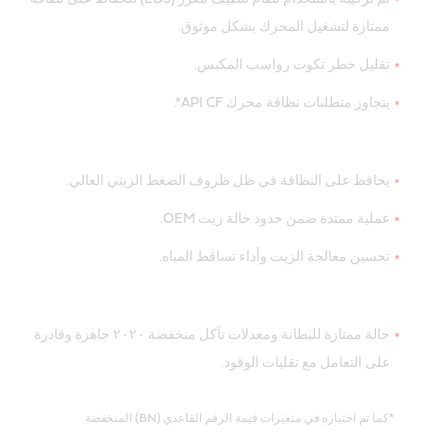
ممتازة لتشغيل المحرك بشكل موثوق.
تقليل خطر تكوت رواسب المكبس.
يتجاوز متطلبات نظافة محرك API CF*.
يحافظ على النظافة في ظل ظروف الضغط الزيتي العالي.
عملية ممتدة ضمن حدود حالة زيت OEM.
تحسين معالجة الزيت وأداء تساقط المياه.
حالة ممتازة للبطانة ومعدلات تآكل منخفضة ٢٠٢٠ جاهزة وقادرة
على التعامل مع تقلبات الوقود.
*كما تم اختباره في متغيرات قيمة الرقم القاعدي (BN) المنخفضة