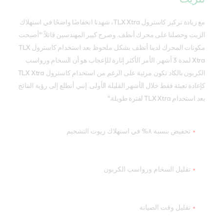
مع زيادة تركيز كاسترول TLX Xtra، شهدنا انخفاضًا واضحًا في استهلاك
الزيت وحصلنا على محرك أنظف. وصرح كبير المهندسين قائلاً: "أصبحت
مكونات المحرك لدينا أنظف بشكل ملحوظ بعد استخدام كاسترول TLX
Xtra لمدة 3 أشهر. الأمر الأكثر إثارة للإعجاب هو أن السخام ورواسب
الكربون بالكاد تكون مرئية على الرغم من استخدام كاسترول TLX Xtra
كإعادة تعبئة فقط خلال الأشهر القليلة الأولى. إنني أتطلع إلى رؤية النتائج
بعد استخدام TLX Xtra لفترة طويلة."
تخفيض بنسبة ٨% في استهلاك زيوت التشحيم
تقليل السخام ورواسب الكربون
تقليل وقت الصيانة