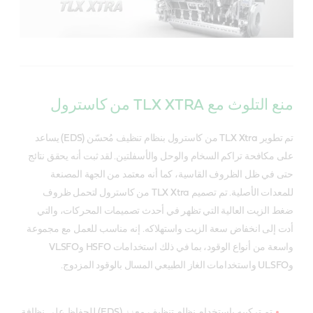
منع التلوث مع TLX XTRA من كاسترول
تم تطوير TLX Xtra من كاسترول بنظام تنظيف مُحسّن (EDS) يساعد
على مكافحة تراكم السخام والوحل والأسفلتين. لقد ثبت أنه يحقق نتائج
حتى في ظل الظروف القاسية، كما أنه معتمد من الجهة المصنعة
للمعدات الأصلية. تم تصميم TLX Xtra من كاسترول لتحمل ظروف
ضغط الزيت العالية التي تظهر في أحدث تصميمات المحركات، والتي
أدت إلى انخفاض سعة الزيت واستهلاكه. إنه مناسب للعمل مع مجموعة
واسعة من أنواع الوقود، بما في ذلك استخدامات HSFO وVLSFO
وULSFO واستخدامات الغاز الطبيعي المسال بالوقود المزدوج.
تم تركيبه باستخدام نظام تنظيف معزز (EDS) للحفاظ على نظافة