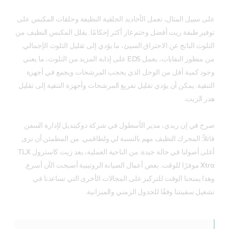
على سبيل المثال، تعمل الأخاديد الحلقية النظيفة وحلقات المكبس على
توفير طبقة زيت أفضل وختم غاز أكثر إحكامًا. يقلل المكبس النظيف من
التلوث الناتج عن الاحتراق السيئ، ما يؤدي إلى تقليل التلوث الإجمالي.
من منظور النفايات، يعمل EDS على إذابة المزيد من التلوث، ما يعني
وجود كمية أقل من الوحل الذي يحجب المرشحات ويجمع في أجهزة
التنقية. يمكن أن يؤدي تقليل تفريغ المرشحات وأجهزة التنقية إلى تقليل
هدر الزيت.
صرح في إن ريدي، مدير الأسطول في شركة دوكينديل لإدارة السفن
قائلاً: المحرك النظيف مهم بالنسبة لي ولطاقمي. من المطمئن أن نرى
أغلى أصولنا في حالة جيدة. من الناحية العملية، يعد زيت كاسترول TLX
Xtra موفرًا للوقت. بعض أعمال الصيانة الروتينية أصبحت الآن أسرع.
وهذا يمنحنا الوقت للتركيز على المجالات الأخرى التي تساعدنا في
تشغيل سفينتنا وفقًا للجدول الزمني والميزانية.