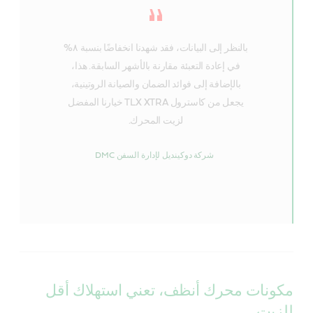
بالنظر إلى البيانات، فقد شهدنا انخفاضًا بنسبة ٨%
في إعادة التعبئة مقارنة بالأشهر السابقة. هذا،
بالإضافة إلى فوائد الضمان والصيانة الروتينية،
يجعل من كاسترول TLX XTRA خيارنا المفضل
لزيت المحرك.
شركة دوكينديل لإدارة السفن DMC
مكونات محرك أنظف، تعني استهلاك أقل
للزيت