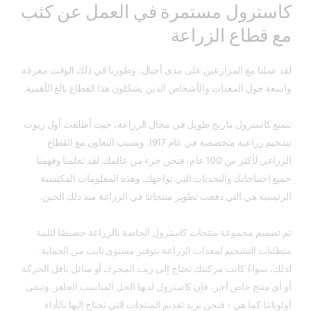
كاسترول مستمرة في العمل عن كثب
مع قطاع الزراعة
لقد عملنا مع المزارعين على مدى أجيال، وطورنا في ذلك الوقت معرفة
واسعة حول المعدات والأشخاص الذين يشكلون هذا القطاع بالغ الأهمية.
تتمتع كاسترول بتاريخ طويل في مجال الزراعة، حيث أطلقت أول زيوت
تشحيم زراعية متخصصة في عام 1917. وبسبب التعاون مع القطاع
الزراعي لأكثر من 100 عام، فنحن جزء من عالمك. لقد تعلمنا وفهمنا
جميع احتياجاتك والتحديات التي تواجهك. وهذه المعلومات المكتسبة
الرئيسية هي التي دفعت تطوير منتجاتنا في الزراعة منذ ذلك الحين.
تم تصميم مجموعة منتجات كاسترول الخاصة بالزراعة خصيصًا لتلبية
متطلبات التشحيم لمعدات الزراعة بتوفير مستوى ثابت من الحماية.
لذلك، سواءً كانت مركبتك تحتاج إلى زيت المحرك أو سائل ناقل الحركة
أو أي منتج خاص آخر، فإن كاسترول لديها الحل المناسب الجاهز. وتبقى
أولوياتنا كما هي - فنحن نريد تقديم المنتجات التي تحتاج إليها بالأداء