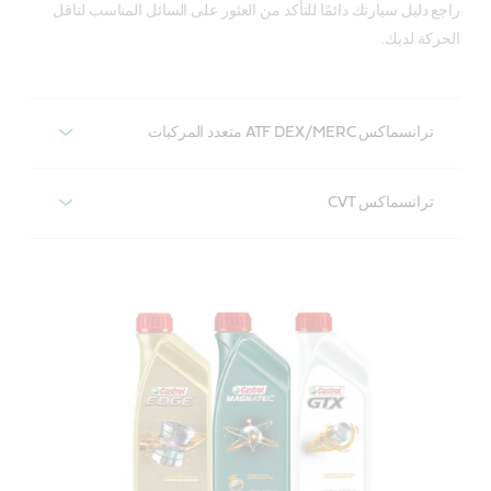
راجع دليل سيارتك دائمًا للتأكد من العثور على السائل المناسب لناقل
الحركة لديك.
ترانسماكس ATF DEX/MERC متعدد المركبات
كاسترول ترانسماكس ATF DEX/merc متعدد
المركبات
ترانسماكس CVT
كاسترول ترانسماكس CVT