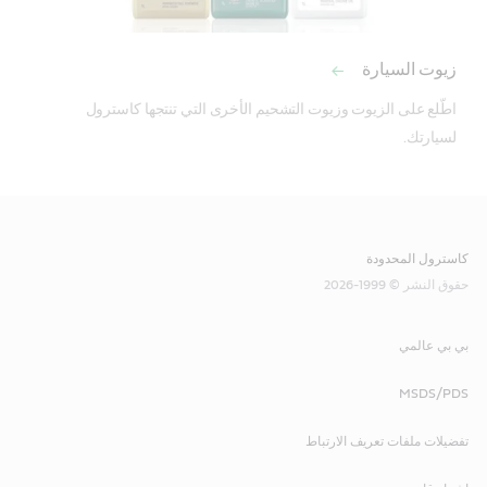
زيوت السيارة
اطّلع على الزيوت وزيوت التشحيم الأخرى التي تنتجها كاسترول 
لسيارتك.
للاستخدام في ناقل الحركة الأوتوماتيكي ووحدات التوجيه
المعزز للعديد من أنواع المركبات التي تتطلب أداء Dexron®
IID أو Mercon®. معتمد للاستخدام في العديد من ناقلات
كاسترول المحدودة
الحركة الأوتوماتيكية الأوروبية الثقيلة وناقلات الحركة اليدوية
حقوق النشر © 1999-2026
من مرسيدس بنز.
بي بي عالمي
يفي بمعايير الصناعة أو يتجاوزها:
MSDS/PDS
Meets Dexron®-IIIH, Mercon®
تفضيلات ملفات تعريف الارتباط
مناسبة للاستخدام عندما يكون JASO 1A(03)JASO 1A