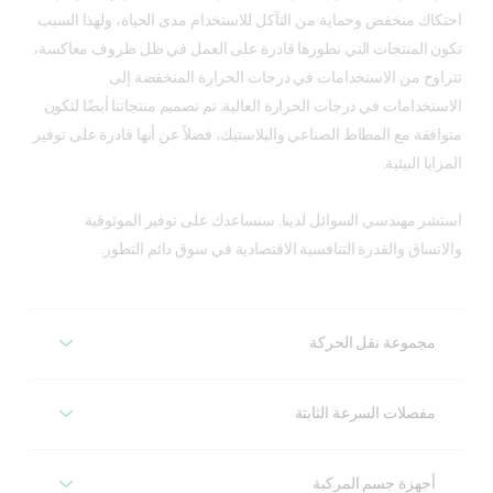
احتكاك منخفض وحماية من التآكل للاستخدام مدى الحياة، ولهذا السبب
تكون المنتجات التي نطورها قادرة على العمل في ظل ظروف معاكسة،
تتراوح من الاستخدامات في درجات الحرارة المنخفضة إلى
الاستخدامات في درجات الحرارة العالية. تم تصميم منتجاتنا أيضًا لتكون
متوافقة مع المطاط الصناعي والبلاستيك، فضلاً عن أنها قادرة على توفير
المزايا البيئية.
استشر مهندسي السوائل لدينا. سنساعدك على توفير الموثوقية
والاتساق والقدرة التنافسية الاقتصادية في سوق دائم التطور.
مجموعة نقل الحركة
مجموعة نقل الحركة
مفصلات السرعة الثابتة
مفصلات السرعة الثابتة
توفر كاسترول منتجات لمختلف المكونات في مجموعة نقل
أجهزة جسم المركبة