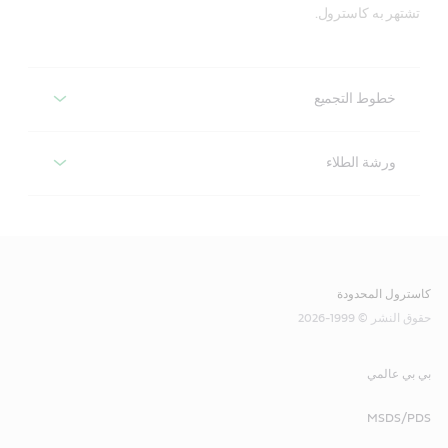
تشتهر به كاسترول.
خطوط التجميع
خطوط التجميع
ورشة الطلاء
ورشة الطلاء
يدرك مهندسو السوائل في كاسترول أن التطبيقات الأكثر أهمية
في خطوط التجميع هي سلاسل النقل وعلب التروس الخاصة
بها، وأن أحد العوامل الرئيسية التي تؤثر على كفاءة المصنع هو
قام مهندسو السوائل في كاسترول بتصميم مواد تشحيم محددة
كاسترول المحدودة
توقف الماكينات.
للمساعدة في معالجة المشكلات التي تواجه إدارة إنتاج خط
حقوق النشر © 1999-2026
الطلاء.
يعد تقليل وقت التوقف عن العمل والصيانة غير المخطط لها
نحن نعلم أن أي مواد تشحيم مستخدمة يجب أن تكون متوافقة
بي بي عالمي
من أولويات إدارة الإنتاج، ولهذا السبب يوصي مهندسو السوائل
مع سوائل الطلاء، وإلا فقد تواجه ضعفًا في التصاق الطلاء
لدينا باستخدام جدولة لعمليات التشحيم المخططة وأنظمة
بالسطح المعدني. وهذا بدوره يمكن أن يؤدي إلى فقدان في
MSDS/PDS
مراقبة حالة الماكينة التنبؤية، جنبًا إلى جنب مع مواد التشحيم
الإنتاج وعدد المركبات التي تحتاج إلى إعادة تشطيب.