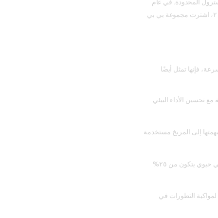
ترول المحدودة. في عام
١٩٦٦، اشترت شركة نفط بورما شركة كاسترول، وفي عام ٢٠٠٠، اشترت مجموعة بي بي
عة، فإنها تمثل أيضًا
وية مع تحسين الأداء البيئي
ناسا مهمتها إلى المريخ مستخدمة
في عام ٢٠١٧، أطلقت كاسترول أول زيت محركات تخليقي حيوي يتكون من ٢٥%
 لمواكبة التطورات في