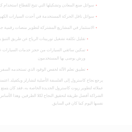
سوائل صنع المعادن وتشكيلها التي تتيح للقطاع استخدام كم
سوائل ناقل الحركة المستخدمة في أحدث السيارات الكهربا
الاستثمار في المشاريع المشتركة لتطوير منصات رقمية جد
تقليل تكلفة تشغيل توربينات الرياح عن طريق التنبؤ بم
تمكين سائقي السيارات من حجز خدمات السيارات عل
ورش يوصى بها المستخدمون
تطبيق تعلم الآلة لخفض الوقود الذي تستخدمه السفن
يرجع نجاح كاسترول إلى الفلسفة الأصلية لتشارلز ويكفيلد. اعت
عملائه لتطوير زيوت كاسترول الجديدة الخاصة به، فقد كان يتمتع 
الشراكة أفضل طريقة لتحقيق النجاح لكلا الطرفين. وهذا الأساس ا
نفسها اليوم كما كان في السابق.