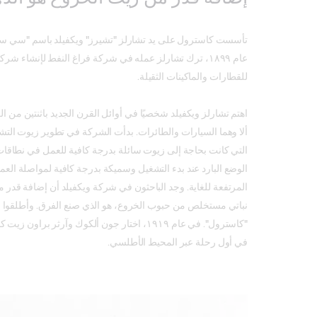
تأسست كاسترول على يد تشارلز "تشيرز" ويكفيلد باسم "سي سي
عام ١٨٩٩، ترك تشارلز عمله في شركة فراغ النفط لإنشاء شر
للقطارات والماكينات الثقيلة.
اهتم تشارلز ويكفيلد شخصيًا في أوائل القرن الجديد باثنتين من العج
ألا وهما السيارات والطائرات. بدأت الشركة في تطوير زيوت التش
التي كانت بحاجة إلى زيوت سائلة بدرجة كافية للعمل في نطاقا
الوضع البارد عند بدء التشغيل وسميكة بدرجة كافية لمواصلة الع
المرتفعة للغاية. وجد الباحثون في شركة ويكفيلد أن إضافة قدر
نباتي مستخلص من حبوب الخروع، هو الذي صنع الفرق. وأطلقوا ع
"كاسترول". في عام ١٩١٩، اختار جون ألكوك وآرثر ب
في أول رحلة عبر المحيط الأطلسي.