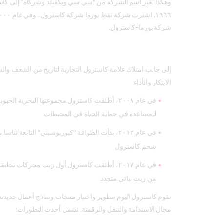
وهكذا تغير اسم الشركة من "سي سي ويكفيلد وشركاه" إلى كاس
شركة بورما-كاسترول.
إلى جانب امتلاك علامة كاسترول التجارية لتاريخ من الشغف والسر
الابتكار والأداء:
في عام ٢٠٠٨، أطلقت كاسترول مجموعتها البحرية الحي
للمساعدة في حماية الحياة في المحيطات
في عام ٢٠١٢، بدأت الطوافة "كيوريوسيتي" التابعة ل
شحم كاسترول
من زيت نباتي متجدد
تقوم كاسترول اليوم بتطوير واختبار منتجات ونماذج أعمال جديدة
مجال الاستدامة والتنقل والرقمنة. تشمل أحدث التطورات: