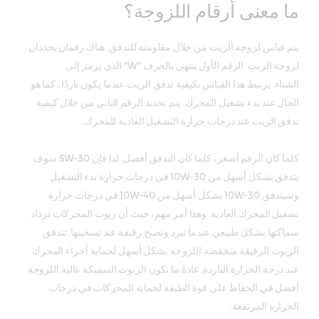
ما معنى أرقام اللزوجة؟
يتم قياس لزوجة الزيت من خلال مقاومته للتدفق. هناك رقمان يحددان
لزوجة الزيت. الرقم الأول ينتهي بالحرف "W" الذي يرمز إلى
الشتاء. يرتبط هذا القياس بكيفية تدفق الزيت عندما يكون باردًا، كما هو
الحال عند بدء تشغيل المحرك. يتم تحديد الرقم الثاني من خلال كيفية
تدفق الزيت عند درجات حرارة التشغيل العادية للمحرك.
كلما كان الرقم أصغر، كلما كان التدفق أفضل. لذا فإن 5W-30 سوف
يتدفق بشكل أسهل من 10W-30 في درجات حرارة بدء التشغيل
وسيتدفق 10W-30 بشكل أسهل من 10W-40 في درجات حرارة
تشغيل المحرك العادية. وهذا أمر مهم، حيث أن زيوت المحركات تزداد
سماكتها بشكل طبيعي عندما تبرد وتصبح رقيقة عند تسخينها. تتدفق
الزيوت الرقيقة منخفضة اللزوجة بشكل أسهل لحماية أجزاء المحرك
عند درجة الحرارة الباردة. عادةً ما تكون الزيوت السميكة عالية اللزوجة
أفضل في الحفاظ على قوة الطبقة لحماية المحركات في درجات
الحرارة المرتفعة.