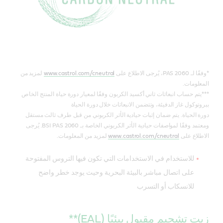
*وفقًا لـ PAS 2060، يُرجى الاطلاع على
www.castrol.com/cneutral
لمزيد من
المعلومات.
***يتم حساب انبعاثات ثاني أكسيد الكربون وفقًا لمعيار دورة حياة المنتج الخاص
ببروتوكول غاز الدفيئة، وتتضمن الانبعاثات خلال دورة الحياة
دورة الحياة. يتم ضمان إثبات حيادية الأثر الكربوني من قبل طرف ثالث مستقل
ومعتمد وفقًا لمواصفات حيادية الأثر الكربوني الخاصة بـ BSI PAS 2060. يُرجى
الاطلاع على
www.castrol.com/cneutral
لمزيد من المعلومات.
للاستخدام في الاستخدامات التي تكون فيها التروس المفتوحة
على اتصال مباشر بالبيئة البحرية وحيث يوجد خطر واضح
للانسكاب أو التسرب
زيت تشحيم مقبول بيئيًا (EAL)**