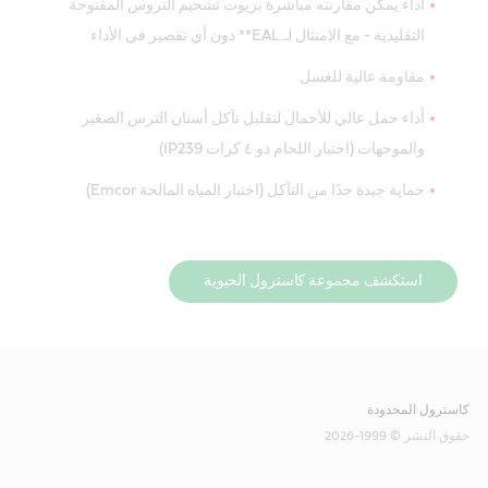
أداء يمكن مقارنته مباشرة بزيوت تشحيم التروس المفتوحة
التقليدية - مع الامتثال لـ EAL** دون أي تقصير في الأداء
مقاومة عالية للغسل
أداء حمل عالي للأحمال لتقليل تآكل أسنان الترس الصغير
والموجهات (اختبار اللحام ذو ٤ كرات IP239)
حماية جيدة جدًا من التآكل (اختبار المياه المالحة Emcor)
استكشف مجموعة كاسترول الحيوية
كاسترول المحدودة
حقوق النشر © 1999-2026