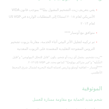
يفي بتعريف زيت التشحيم المقبول بيئيًا** بموجب قانون VIDA
الأمريكي لعام ٢٠١٨ استنادًا إلى المتطلبات الواردة في US VGP
لعام ٢٠١٣
متوافق مع أوسبار****
تم تركيبه لتقليل الأثر البيئي أثناء الخدمة، مقارنةً بزيوت تشحيم
التروس المفتوحة التقليدية المعتمدة على الزيوت المعدنية
**زيت تشحيم، يشمل أي زيت أو شحم، يكون "قابل للتحلل البيولوجي" و"قليل
السُّمِّية" و"غير متراكم بيولوجيًا" كما هو محدد في US VGP ٢٠١٣.
****أوسبار – اتفاقية أوسلو وباريس لحماية البيئة البحرية لشمال شرق المحيط
الأطلسي.
الموثوقية
شحم شديد الحماية مع مقاومة ممتازة للغسل