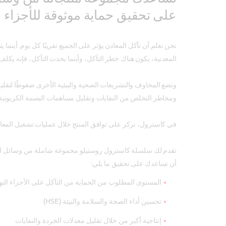
على تحقيق حماية موثوقة للأجزاء ال
نحن نعلم أن تآكل المعادن يؤثر على الجميع تقريبًا كل يوم. أينما يت
المعدنية، يكون هناك خطر التآكل، وأينما يحدث التآكل، فإنه يكلف ا
وتضع المخاوف والتشريعات الصحية والبيئية الأخرى ضغوطًا لتقل
ومخاطر التخلص من النفايات وتقليل مساهمات البصمة الكربونية
في كاسترول، نركز على توافق المنتج خلال عمليات تشغيل المعا
تقدم لك سلسلة كاسترول روستيلو مجموعة شاملة من وسائل الوق
أن تساعدك على تحقيق ما يلي:
المستوى المطلوب من الحماية من التآكل على الأجزاء النها
تحسين أداء الصحة والسلامة والبيئة (HSE)
إنتاجية أكبر من خلال تقليل معدلات الخردة والنفايات