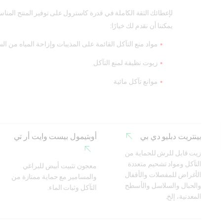
لإعطائك الثقة الكاملة في قدرة كاسترول على توفير المنتج المنا
يمكننا أن نقدم لك خيارًا:
مواد منع التآكل القائمة على المذيبات وإزاحة المياه من ال
زيوت نظيفة لمنع التآكل
موانع تآكل مائية
بينتريت دبليو دي بي
أوبتيمول بيست وايت أر تي
زيت قابل للرش للحماية من 
التآكل ومواد تشحيم متعددة 
معجون تثبيت أبيض للبراغي 
الأغراض للمفصلات والأقفال 
والمسامير مع حماية ممتازة من 
والحبال والسلاسل والأسطح 
التآكل وثبات الماء.
المعدنية، إلخ.