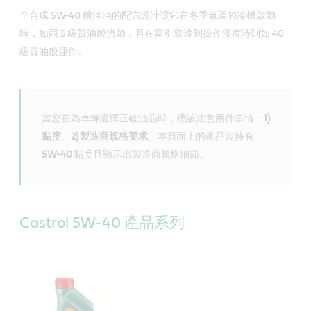
全合成 5W-40 機油油的配方設計讓它在冬季氣溫的冷機啟動
時，如同 5 級質油般流動，且在當引擎達到操作溫度時則如 40
級質油般運作。
當您在為車輛選擇正確油品時，應該注意兩件事情：
1)
黏度
、
2) 製造商規格要求
。本頁面上的產品皆擁有
5W-40
黏度且顯示出製造商規格細節。
Castrol 5W-40 產品系列