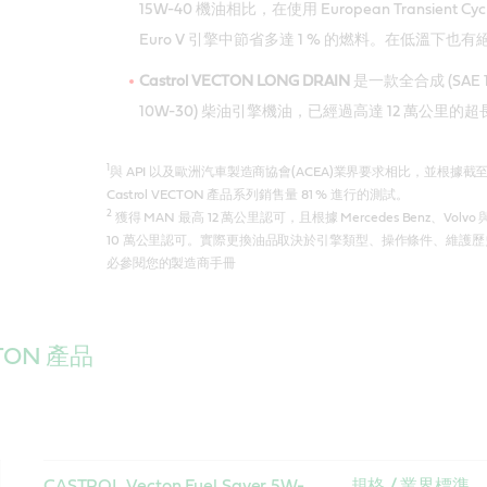
15W-40 機油相比，在使用 European Transient 
Euro V 引擎中節省多達 1 % 的燃料。在低溫下也
Castrol VECTON LONG DRAIN
是一款全合成 (SAE 1
10W-30) 柴油引擎機油，已經過高達 12 萬公里的
1
與 API 以及歐洲汽車製造商協會(ACEA)業界要求相比，並根據截至 201
Castrol VECTON 產品系列銷售量 81 % 進行的測試。
2
獲得 MAN 最高 12 萬公里認可，且根據 Mercedes Benz、Volvo
10 萬公里認可。實際更換油品取決於引擎類型、操作條件、維護歷
必參閱您的製造商手冊
CTON 產品
CASTROL Vecton Fuel Saver 5W-
規格 / 業界標準