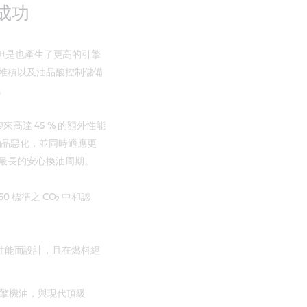
寫成功
。但是也產生了更高的引擎
堆積以及油品酸控制儲備
。
來高達 45 % 的額外性能
油品惡化，並同時適應更
最長的安心換油周期。
60 標準之 CO
中和認
2
供高性能而設計，且在燃料經
擎機油，與現代頂級