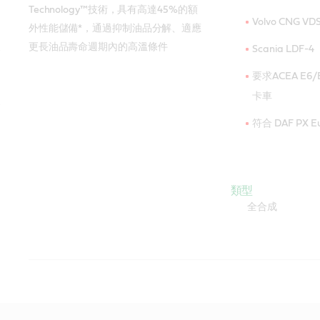
Technology™技術，具有高達45%的額
Volvo CNG VDS
外性能儲備*，通過抑制油品分解、適應
更長油品壽命週期內的高溫條件
Scania LDF-4
要求ACEA E6/
卡車
符合 DAF PX E
類型
全合成
CASTROL Vecton Long Drain
CASTROL Vecton Long Drain
CASTROL Vecton Long Drain
CASTROL VECTON 15W-40 CI-
CASTROL Vecton 15W-40 CK4/E9
CASTROL Vecton 15W-40 CH4
規格 / 業界標準
規格 / 業界標準
規格 / 業界標準
規格 / 業界標準
規格 / 業界標準
規格 / 業界標準
10W-40 E4/E7
10W-40 E6/E9
10W-40 E7
4/e7
ACEA E4, E7
ACEA E6, E7, E
歐洲汽車製造商協會
API CH-4
ACEA E4, E7
ACEA E9
API CI-4
API CJ-4
API CI-4/SL
API CF
API CK-4