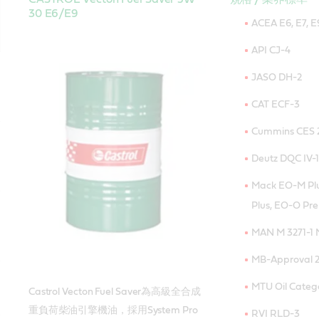
30 E6/E9
ACEA E6, E7, E
API CJ-4
JASO DH-2
CAT ECF-3
Cummins CES 
Deutz DQC IV-
Mack EO-M Pl
Plus, EO-O Pr
MAN M 3271-1 
MB-Approval 2
MTU Oil Catego
Castrol Vecton Fuel Saver為高級全合成
重負荷柴油引擎機油，採用System Pro
RVI RLD-3