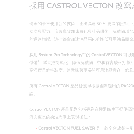
採用 CASTROL VECTON 改
現今的卡車使用新的技術，產出高達 30 % 更高的扭矩
溫度與壓力。這會導致加速氧化與油品稠化、沉積物增加
的迅速枯竭。這些都會加速油品惡化並降低可用油品壽命
採用 System Pro Technology™ 的 Castrol VECTON
可以帶
1
儲備
，幫助控制氧化、降低沉積物、中和有害酸來打擊
高溫度且維持黏度。這意味著更長的可用油品壽命，給您
所有 Castrol VECTON 產品皆獲得根據國際適用的 PAS20
證。
Castrol VECTON 產品系列包括專為在極限條件下提
濟與更長的換油周期上表現極佳：
Castrol VECTON FUEL SAVER
是一款全合成柴油引