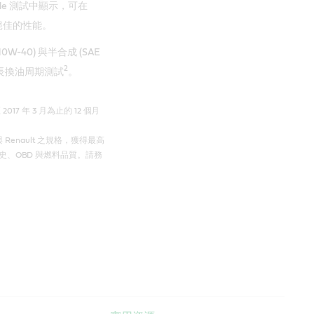
Cycle 測試中顯示，可在
有絕佳的性能。
0W-40) 與半合成 (SAE
2
超長換油周期測試
。
7 年 3 月為止的 12 個月
 與 Renault 之規格，獲得最高
史、OBD 與燃料品質。請務