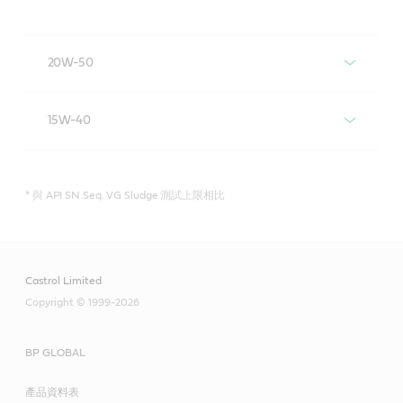
20W-50
Castrol GTX 嘉護 20W-50
15W-40
Castrol GTX 嘉護 15W-40
* 與 API SN Seq. VG Sludge 測試上限相比
Castrol Limited
Copyright © 1999-2026
BP GLOBAL
產品資料表