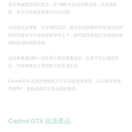
客與車輛製造商的需求，從 1968 年起便不斷演進，並持續創
新，在今日依然是深獲信任的品牌。
在諸如高交通量、不良燃料品質、嚴苛的駕駛條件與更換油品間
隔時間過長等不佳的駕駛條件之下，都可能導致稱之為油泥的濃
稠的焦油狀物質堆積。
油泥會像膽固醇一樣阻塞引擎的重要油管，如果不加以處理的
話，可能會奪走引擎的動力甚至是生命。
Castrol GTX 嘉護的雙效配方可以清除老舊油泥，且比嚴苛的業
界標準*，更能保護防止新油泥的形成。
Castrol GTX 嘉護產品