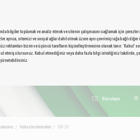
da bilgiler toplamak ve analiz etmek ve sitenin çalışmasını sağlamak için çerezler
ezler ayrıca, sitemizi ve sosyal ağlar dahil olmak üzere aynı çevrimiçi ağa bağlı diğer 
üz reklamları bizim ve üçüncü tarafların kişiselleştirmesine olanak tanır. ‘Kabul’ 
ul etmiş olursunuz. Kabul etmediğiniz veya daha fazla bilgi istediğiniz takdirde, çer
 yönetebilirsiniz.
Bi̇ze ulaşin
alarımız
Viskozite dereceleri
5W-20