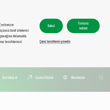
Tümünü
 (ve benzer
Kabul
reddet
üçüncü taraf sitelerini
seçeneğine tıklamakla
Çerez tercihlerini yönetin
ez tercihlerinizi
Ara
Bi̇zi̇ taki̇p et
Castrol Global
Worldwide
Ara