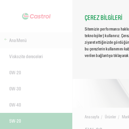
ÇEREZ BİLGİLERİ
Sitemizin performansı hakkın
teknolojiler) kullanırız. Çer
Ana Menü
ziyaret ettiğinizde gördüğün
bu çerezlerin kullanımını kab
verilen bağlantıya tıklayarak
Viskozite dereceleri
0W-20
0W-30
0W-40
Ana sayfa
Ürünler
Mark
5W-20
Main