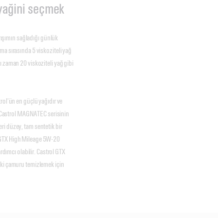
yağini seçmek
arışımın sağladığı günlük
ma sırasında 5 viskoziteli yağ
ı zaman 20 viskoziteli yağ gibi
rol’ün en güçlü yağıdır ve
r. Castrol MAGNATEC serisinin
ri düzey, tam sentetik bir
l GTX High Mileage 5W-20
ımcı olabilir. Castrol GTX
ski çamuru temizlemek için