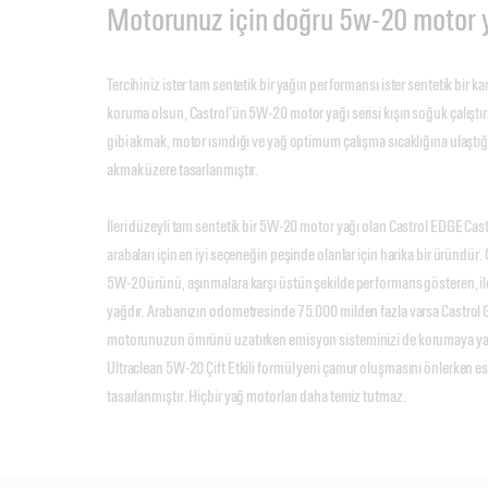
Motorunuz için doğru 5w-20 motor 
Tercihiniz ister tam sentetik bir yağın performansı ister sentetik bir k
koruma olsun, Castrol’ün 5W-20 motor yağı serisi kışın soğuk çalıştır
gibi akmak, motor ısındığı ve yağ optimum çalışma sıcaklığına ulaştığ
akmak üzere tasarlanmıştır.
İleri düzeyli tam sentetik bir 5W-20 motor yağı olan Castrol EDGE Cast
arabaları için en iyi seçeneğin peşinde olanlar için harika bir üründü
5W-20 ürünü, aşınmalara karşı üstün şekilde performans gösteren, ile
yağdır. Arabanızın odometresinde 75.000 milden fazla varsa Castro
motorunuzun ömrünü uzatırken emisyon sisteminizi de korumaya yard
Ultraclean 5W-20 Çift Etkili formül yeni çamur oluşmasını önlerken e
tasarlanmıştır. Hiçbir yağ motorları daha temiz tutmaz.