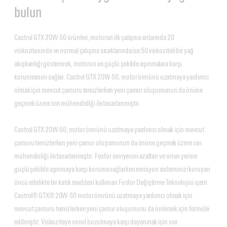
bulun
Castrol GTX 20W-50 ürünleri, motorun ilk çalışma anlarında 20
viskozitesinde ve normal çalışma sıcaklarında ise 50 viskoziteli bir yağ
akışkanlığı göstererek, motorun en güçlü şekilde aşınmalara karşı
korunmasını sağlar. Castrol GTX 20W-50, motor ömrünü uzatmaya yardımcı
olmak için mevcut çamuru temizlerken yeni çamur oluşumunun da önüne
geçmek üzere sıvı mühendisliği ile tasarlanmıştır.
Castrol GTX 20W-50, motor ömrünü uzatmaya yardımcı olmak için mevcut
çamuru temizlerken yeni çamur oluşumunun da önüne geçmek üzere sıvı
mühendisliği ile tasarlanmıştır. Fosfor seviyesini azaltan ve onun yerine
güçlü şekilde aşınmaya karşı koruma sağlarken emisyon sisteminizi koruyan
öncü nitelikte bir katık maddesi kullanan Fosfor Değiştirme Teknolojisi içerir.
Castrol® GTX® 20W-50 motor ömrünü uzatmaya yardımcı olmak için
mevcut çamuru temizlerken yeni çamur oluşumunu da önlemek için formüle
edilmiştir. Viskoziteye ve ısıl bozulmaya karşı dayanmak için sıvı