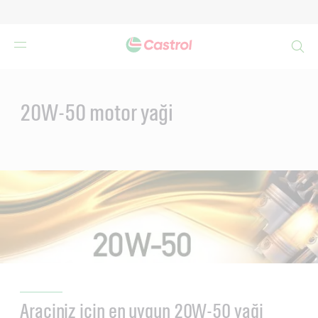
Search
Main
Content
20W-50 motor yaği
Araciniz için en uygun 20W-50 yaği