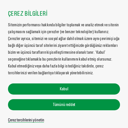
ÇEREZ BİLGİLERİ
Sitemizin performansı hakkında bilgiler toplamak ve analiz etmek ve sitenin
çalışmasını sağlamak için çerezler (ve benzer teknolojiler) kullanırız.
Çerezler ayrıca, sitemizi ve sosyal ağlar dahil olmak üzere aynı çevrimiçi ağa
bağlı diğer üçüncü taraf sitelerini ziyaret ettiğinizde gördüğünüz reklamları
bizim ve üçüncü tarafların kişiselleştirmesine olanak tanır. ‘Kabul’
seçeneğine tıklamakla bu çerezlerin kullanımını kabul etmiş olursunuz.
Kabul etmediğiniz veya daha fazla bilgi istediğiniz takdirde, çerez
tercihlerinizi verilen bağlantıya tıklayarak yönetebilirsiniz.
Kabul
Tümünü reddet
Çerez tercihlerini yönetin