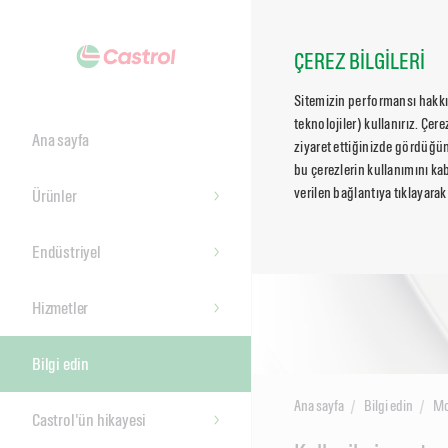
ÇEREZ BİLGİLERİ
Sitemizin performansı hakkın
teknolojiler) kullanırız. Çer
Ana sayfa
ziyaret ettiğinizde gördüğün
bu çerezlerin kullanımını kab
verilen bağlantıya tıklayarak
Ürünler
Endüstriyel
Hizmetler
Bilgi edin
Ana sayfa
Bilgi edin
Mo
Castrol'ün hikayesi
Main