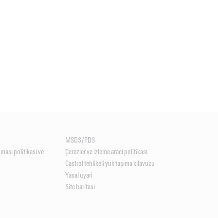
MSDS/PDS
unmasi poli̇ti̇kasi ve
Çerezler ve i̇zleme araci poli̇ti̇kasi
Castrol tehli̇keli̇ yük taşima kilavuzu
Yasal uyari
Si̇te hari̇tasi