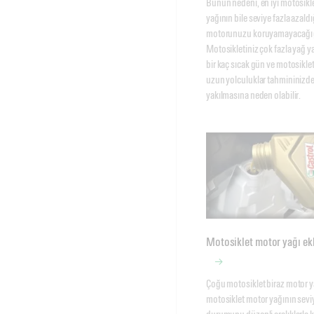
Bunun nedeni, en iyi motosikle
yağının bile seviye fazla azaldı
motorunuzu koruyamayacağı ge
Motosikletiniz çok fazla yağ y
bir kaç sıcak gün ve motosiklet
uzun yolculuklar tahmininizden
yakılmasına neden olabilir. 
Motosiklet motor yağı ek
Çoğu motosiklet biraz motor ya
motosiklet motor yağının seviy