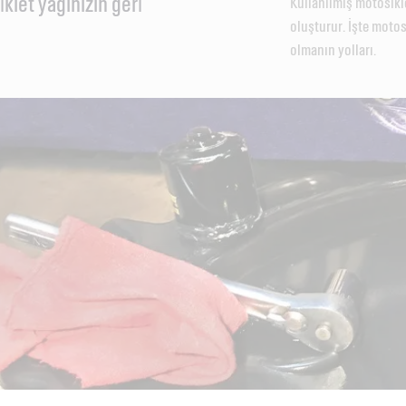
klet yağinizin geri̇
Kullanılmış motosikle
oluşturur. İşte motos
olmanın yolları.