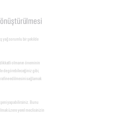
 dönüştürülmesi
ış yağ sorumlu bir şekilde
 dikkatli olmanın öneminin
e de görebileceğiniz gibi,
 rafine edilmesini sağlamak
üşeni yapabilirsiniz. Bunu
ılmak üzere yerel meclisinizin