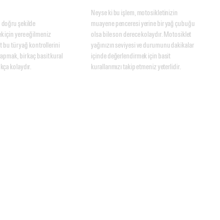
Neyse ki bu işlem, motosikletinizin 
doğru şekilde 
muayene penceresi yerine bir yağ çubuğu 
 için yere eğilmeniz 
olsa bile son derece kolaydır. Motosiklet 
t bu tür yağ kontrollerini 
yağınızın seviyesi ve durumunu dakikalar 
apmak, bir kaç basit kural 
içinde değerlendirmek için basit 
kça kolaydır.
kurallarımızı takip etmeniz yeterlidir.