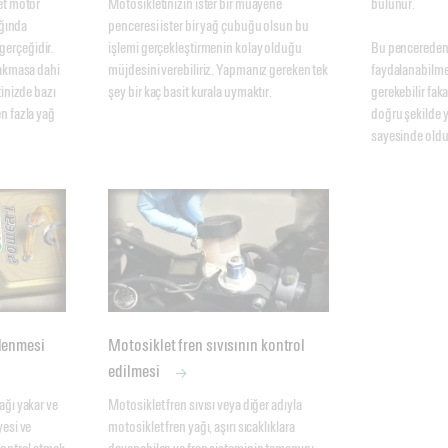
t motor 
Motosikletinizin ister bir muayene 
bulunur. 

ğında 
penceresi ister bir yağ çubuğu olsun bu 
rçeğidir. 
işlemi gerçekleştirmenin kolay olduğu 
Bu pencereden 
akmasa dahi 
müjdesini verebiliriz. Yapmanız gereken tek 
faydalanabilmek
inizde bazı 
şey bir kaç basit kurala uymaktır.
gerekebilir faka
 fazla yağ 
doğru şekilde y
sayesinde oldu
lenmesi
Motosiklet fren sıvısının kontrol
edilmesi
ğı yakar ve 
Motosiklet fren sıvısı veya diğer adıyla 
esi ve 
motosiklet fren yağı, aşırı sıcaklıklara 