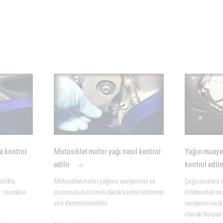
ta kontrol
Motosiklet motor yağı nasıl kontrol
Yağın muaye
edilir
kontrol edil
klıkta 
Motosiklet motor yağının seviyesinin ve 
Çoğu modern mot
ız: mümkün 
durumunun düzenli olarak kontrol edilmesi 
kirletmeden mot
son derece önemlidir. 

seviyesini ve 
olanak tanıyan