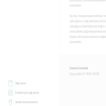
durumunu düzenli aralıklarla k
önemlidir. 

Ayrıca, muayene pencereniz ve
çubuğunuz yağ seviyenizin dü
olduğunu belirttiğinde doğru s
motosiklet yağı ekleyerek moto
doğru seviyede olmasını sağl
önemlidir.
Castrol Limited
Copyright © 1999-2026
Yağ seçici
Endüstriyel yağ seçici
Yetkili Distribütörler