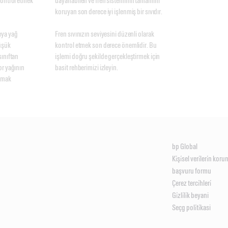
ontrol etmek 
dayanabilen ve fren sisteminin tamamını 
koruyan son derece iyi işlenmiş bir sıvıdır. 

ya yağ 
Fren sıvınızın seviyesini düzenli olarak 
şük 
kontrol etmek son derece önemlidir. Bu 
ınıftan 
işlemi doğru şekilde gerçekleştirmek için 
r yağının 
basit rehberimizi izleyin. 
amak 
bp Global
Ki̇şi̇sel veri̇leri̇n kor
başvuru formu
Çerez terci̇hleri̇
Gi̇zli̇li̇k beyani
Seçg poli̇ti̇kasi