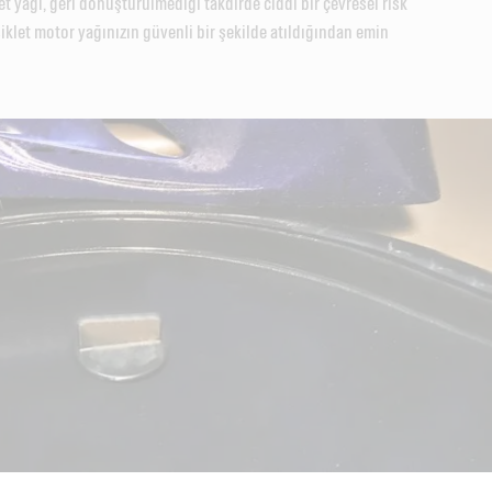
t yağı, geri dönüştürülmediği takdirde ciddi bir çevresel risk
iklet motor yağınızın güvenli bir şekilde atıldığından emin