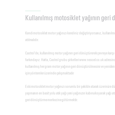
Kullanılmış motosiklet yağının geri
Kendi motosiklet motor yağınızı kendiniz değiştiriyorsanız, kullanılm
atılmalıdır.
Castrol’de, kullanılmış motor yağının geri dönüştürerek çevreye karşı
farkındayız. Hatta, Castrol grubu şirketleri www.nexcel.co.uk adresind
kullanılmış her gram motor yağının geri dönüştürülmesini ve yeniden
için yöntemler üzerinde çalışmaktadır
Eski motosiklet motor yağınızı sorumlu bir şekilde atarak üzerinize d
yapmanın en basit yolu atık yağı yeni yağınızın kabına koyarak yağı at
geri dönüştürme merkezine götürmektir.