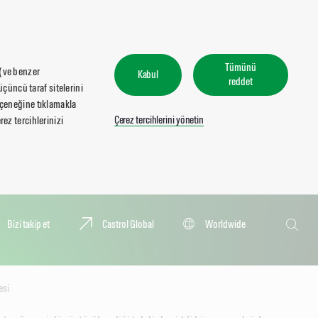
Tümünü
 (ve benzer
Kabul
reddet
üçüncü taraf sitelerini
seçeneğine tıklamakla
Çerez tercihlerini yönetin
ez tercihlerinizi
Ara
Bi̇zi̇ taki̇p et
Castrol Global
Worldwide
Ara
si̇