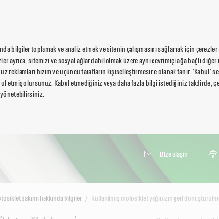
da bilgiler toplamak ve analiz etmek ve sitenin çalışmasını sağlamak için çerezler
ezler ayrıca, sitemizi ve sosyal ağlar dahil olmak üzere aynı çevrimiçi ağa bağlı diğer 
üz reklamları bizim ve üçüncü tarafların kişiselleştirmesine olanak tanır. ‘Kabul’ 
ul etmiş olursunuz. Kabul etmediğiniz veya daha fazla bilgi istediğiniz takdirde, çer
 yönetebilirsiniz.
Bi̇ze ulaşin
tosiklet bakımı hakkında bilgiler
Kullanilmiş motosi̇klet yağinizin geri̇ dönüştürülme