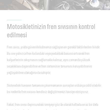
Motosikletinizin fren sıvısının kontrol
edilmesi
Fren sıvısı, yolda güvende kalmanızı sağlayan en gerekli faktörlerden biridir.
Bu sıvı yalnızca fren kolundaki veya pedaldaki basıncı artırarak fren
kaliperlerinin sıkışmasını sağlamakla kalmaz, aynı zamanda yüksek
sıcaklıklara dayanabilme ve fren sisteminin tamamını koruyabilme ve
yağlayabilme olanağına da sahiptir.
Sistemdeki havanın tamamını çıkarmamanın sonuçları oldukça ciddi olabilir:
bu nedenle fren sıvısını kendiniz değiştirmenizi tavsiye etmiyoruz.
Fakat, fren sıvısı deposundaki seviyeyi göz ile olarak haftada en az bir defa