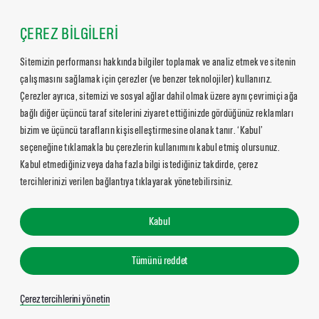
ÇEREZ BİLGİLERİ
Sitemizin performansı hakkında bilgiler toplamak ve analiz etmek ve sitenin
çalışmasını sağlamak için çerezler (ve benzer teknolojiler) kullanırız.
Çerezler ayrıca, sitemizi ve sosyal ağlar dahil olmak üzere aynı çevrimiçi ağa
bağlı diğer üçüncü taraf sitelerini ziyaret ettiğinizde gördüğünüz reklamları
bizim ve üçüncü tarafların kişiselleştirmesine olanak tanır. ‘Kabul’
seçeneğine tıklamakla bu çerezlerin kullanımını kabul etmiş olursunuz.
Kabul etmediğiniz veya daha fazla bilgi istediğiniz takdirde, çerez
tercihlerinizi verilen bağlantıya tıklayarak yönetebilirsiniz.
Kabul
Tümünü reddet
Çerez tercihlerini yönetin