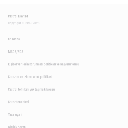
Castrol Limited
Copyright © 1999-2026
bp Global
MSDS/PDS
Ki̇şi̇sel veri̇leri̇n korunmasi poli̇ti̇kasi ve başvuru formu
Çerezler ve i̇zleme araci poli̇ti̇kasi
Castrol tehli̇keli̇ yük taşima kilavuzu
Çerez terci̇hleri̇
Yasal uyari
Gi̇zli̇li̇k beyani