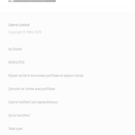
Castrol Limited
Copyright © 1999-2026
bp Global
MSDS/PDS
Ki̇şi̇sel veri̇leri̇n korunmasi poli̇ti̇kasi ve başvuru formu
Çerezler ve i̇zleme araci poli̇ti̇kasi
Castrol tehli̇keli̇ yük taşima kilavuzu
Çerez terci̇hleri̇
Yasal uyari