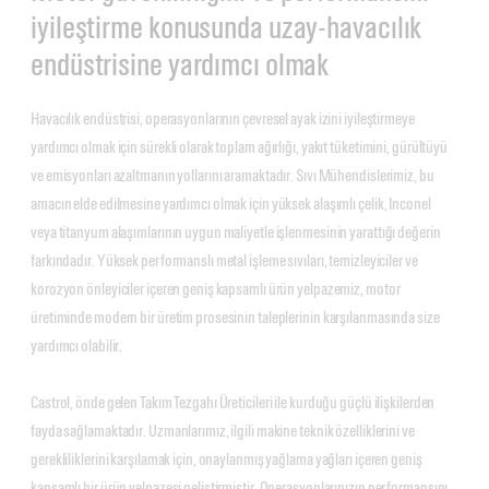
iyileştirme konusunda uzay-havacılık
endüstrisine yardımcı olmak
Havacılık endüstrisi, operasyonlarının çevresel ayak izini iyileştirmeye
yardımcı olmak için sürekli olarak toplam ağırlığı, yakıt tüketimini, gürültüyü
ve emisyonları azaltmanın yollarını aramaktadır. Sıvı Mühendislerimiz, bu
amacın elde edilmesine yardımcı olmak için yüksek alaşımlı çelik, Inconel
veya titanyum alaşımlarının uygun maliyetle işlenmesinin yarattığı değerin
farkındadır. Yüksek performanslı metal işleme sıvıları, temizleyiciler ve
korozyon önleyiciler içeren geniş kapsamlı ürün yelpazemiz, motor
üretiminde modern bir üretim prosesinin taleplerinin karşılanmasında size
yardımcı olabilir.
Castrol, önde gelen Takım Tezgahı Üreticileri ile kurduğu güçlü ilişkilerden
fayda sağlamaktadır. Uzmanlarımız, ilgili makine teknik özelliklerini ve
gerekliliklerini karşılamak için, onaylanmış yağlama yağları içeren geniş
kapsamlı bir ürün yelpazesi geliştirmiştir. Operasyonlarınızın performansını