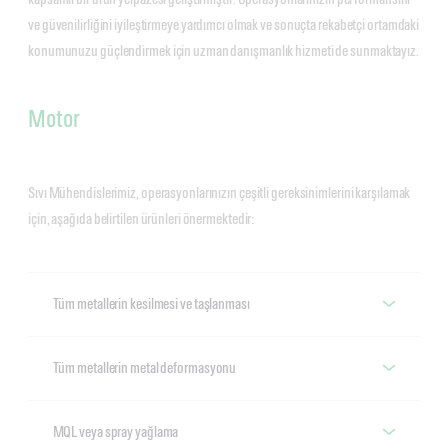
ve güvenilirliğini iyileştirmeye yardımcı olmak ve sonuçta rekabetçi ortamdaki
konumunuzu güçlendirmek için uzman danışmanlık hizmeti de sunmaktayız.
Motor
Sıvı Mühendislerimiz, operasyonlarınızın çeşitli gereksinimlerini karşılamak
için, aşağıda belirtilen ürünleri önermektedir:
Tüm metallerin kesilmesi ve taşlanması
Tüm metallerin kesilmesi ve taşlanması
Tüm metallerin metal deformasyonu
Alusol
Tüm metallerin metal deformasyonu
MQL veya spray yağlama
Alüminyum kesim işlemlerinin yağlama taleplerini üst düzeyde 