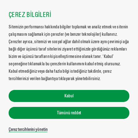
ÇEREZ BİLGİLERİ
Sitemizin performansı hakkında bilgiler toplamak ve analiz etmek ve sitenin
çalışmasını sağlamak için çerezler (ve benzer teknolojiler) kullanırız.
Çerezler ayrıca, sitemizi ve sosyal ağlar dahil olmak üzere aynı çevrimiçi ağa
bağlı diğer üçüncü taraf sitelerini ziyaret ettiğinizde gördüğünüz reklamları
bizim ve üçüncü tarafların kişiselleştirmesine olanak tanır. ‘Kabul’
seçeneğine tıklamakla bu çerezlerin kullanımını kabul etmiş olursunuz.
Kabul etmediğiniz veya daha fazla bilgi istediğiniz takdirde, çerez
tercihlerinizi verilen bağlantıya tıklayarak yönetebilirsiniz.
Kabul
Tümünü reddet
Çerez tercihlerini yönetin