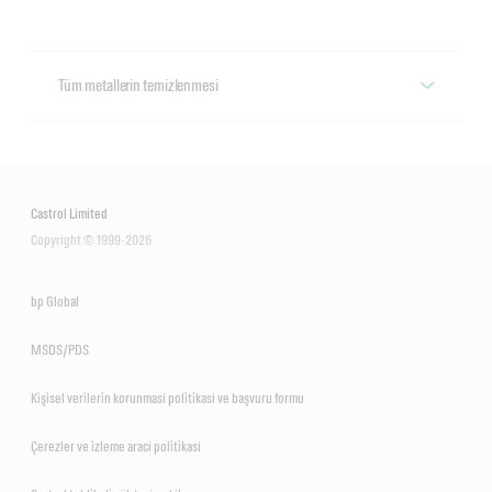
Tüm metallerin temizlenmesi
Tüm metallerin temizlenmesi
Techniclean™
Castrol Limited
Copyright © 1999-2026
Geniş bir temizleme ekipmanı yelpazesi için metal işleme yapılmış 
parçaların hassas temizliği için çok yönlü bir ürün serisi ve 
masrafları azaltmaya, üretkenliği artırmaya ve temiz, güvenli bir 
bp Global
atölye ortamı edinmeye yardımcı olabilecek bakım çözümleri.
MSDS/PDS
Ki̇şi̇sel veri̇leri̇n korunmasi poli̇ti̇kasi ve başvuru formu
Çerezler ve i̇zleme araci poli̇ti̇kasi