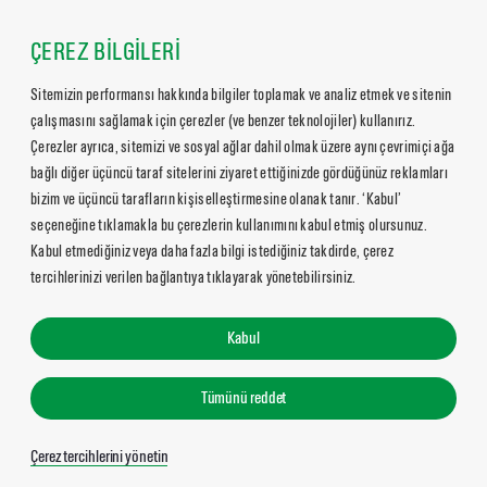
ÇEREZ BİLGİLERİ
Sitemizin performansı hakkında bilgiler toplamak ve analiz etmek ve sitenin
çalışmasını sağlamak için çerezler (ve benzer teknolojiler) kullanırız.
Çerezler ayrıca, sitemizi ve sosyal ağlar dahil olmak üzere aynı çevrimiçi ağa
bağlı diğer üçüncü taraf sitelerini ziyaret ettiğinizde gördüğünüz reklamları
bizim ve üçüncü tarafların kişiselleştirmesine olanak tanır. ‘Kabul’
seçeneğine tıklamakla bu çerezlerin kullanımını kabul etmiş olursunuz.
Kabul etmediğiniz veya daha fazla bilgi istediğiniz takdirde, çerez
tercihlerinizi verilen bağlantıya tıklayarak yönetebilirsiniz.
Kabul
Tümünü reddet
Çerez tercihlerini yönetin