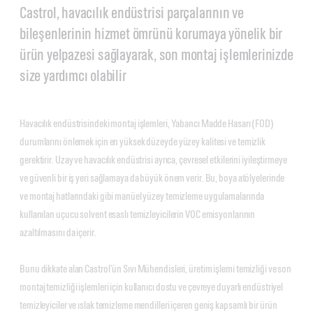
Castrol, havacılık endüstrisi parçalarının ve
bileşenlerinin hizmet ömrünü korumaya yönelik bir
ürün yelpazesi sağlayarak, son montaj işlemlerinizde
size yardımcı olabilir
Havacılık endüstrisindeki montaj işlemleri, Yabancı Madde Hasarı (FOD)
durumlarını önlemek için en yüksek düzeyde yüzey kalitesi ve temizlik
gerektirir. Uzay ve havacılık endüstrisi ayrıca, çevresel etkilerini iyileştirmeye
ve güvenli bir iş yeri sağlamaya da büyük önem verir. Bu, boya atölyelerinde
ve montaj hatlarındaki gibi manüel yüzey temizleme uygulamalarında
kullanılan uçucu solvent esaslı temizleyicilerin VOC emisyonlarının
azaltılmasını da içerir.
Bunu dikkate alan Castrol’ün Sıvı Mühendisleri, üretim işlemi temizliği ve son
montaj temizliği işlemleri için kullanıcı dostu ve çevreye duyarlı endüstriyel
temizleyiciler ve ıslak temizleme mendilleri içeren geniş kapsamlı bir ürün