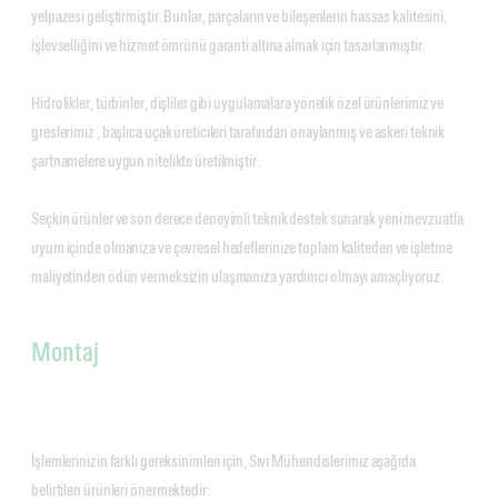
yelpazesi geliştirmiştir. Bunlar, parçaların ve bileşenlerin hassas kalitesini,
işlevselliğini ve hizmet ömrünü garanti altına almak için tasarlanmıştır.
Hidrolikler, türbinler, dişliler gibi uygulamalara yönelik özel ürünlerimiz ve
greslerimiz , başlıca uçak üreticileri tarafından onaylanmış ve askeri teknik
şartnamelere uygun nitelikte üretilmiştir.
Seçkin ürünler ve son derece deneyimli teknik destek sunarak yeni mevzuatla
uyum içinde olmanıza ve çevresel hedeflerinize toplam kaliteden ve işletme
maliyetinden ödün vermeksizin ulaşmanıza yardımcı olmayı amaçlıyoruz.
Montaj
İşlemlerinizin farklı gereksinimleri için, Sıvı Mühendislerimiz aşağıda
belirtilen ürünleri önermektedir: