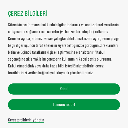
ÇEREZ BİLGİLERİ
Sitemizin performansı hakkında bilgiler toplamak ve analiz etmek ve sitenin
çalışmasını sağlamak için çerezler (ve benzer teknolojiler) kullanırız.
Çerezler ayrıca, sitemizi ve sosyal ağlar dahil olmak üzere aynı çevrimiçi ağa
bağlı diğer üçüncü taraf sitelerini ziyaret ettiğinizde gördüğünüz reklamları
bizim ve üçüncü tarafların kişiselleştirmesine olanak tanır. ‘Kabul’
seçeneğine tıklamakla bu çerezlerin kullanımını kabul etmiş olursunuz.
Kabul etmediğiniz veya daha fazla bilgi istediğiniz takdirde, çerez
tercihlerinizi verilen bağlantıya tıklayarak yönetebilirsiniz.
Kabul
Tümünü reddet
Çerez tercihlerini yönetin