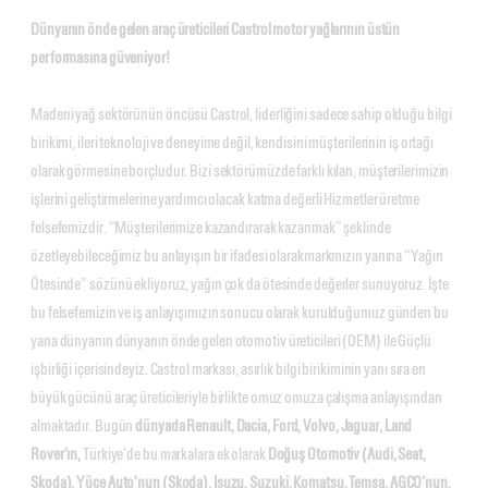
Dünyanın önde gelen araç üreticileri Castrol motor yağlarının üstün
performasına güveniyor!
Madeni yağ sektörünün öncüsü Castrol, liderliğini sadece sahip olduğu bilgi
birikimi, ileri teknoloji ve deneyime değil, kendisini müşterilerinin iş ortağı
olarak görmesine borçludur. Bizi sektörümüzde farklı kılan, müşterilerimizin
işlerini geliştirmelerine yardımcı olacak katma değerli Hizmetler üretme
felsefemizdir. “Müşterilerimize kazandırarak kazanmak” şeklinde
özetleyebileceğimiz bu anlayışın bir ifadesi olarakmarkmızın yanına “Yağın
Ötesinde” sözünü ekliyoruz, yağın çok da ötesinde değerler sunuyoruz. İşte
bu felsefemizin ve iş anlayışımızın sonucu olarak kurulduğumuz günden bu
yana dünyanın dünyanın önde gelen otomotiv üreticileri (OEM) ile Güçlü
işbirliği içerisindeyiz. Castrol markası, asırlık bilgi birikiminin yanı sıra en
büyük gücünü araç üreticileriyle birlikte omuz omuza çalışma anlayışından
almaktadır. Bugün
dünyada Renault, Dacia, Ford, Volvo, Jaguar, Land
Rover’ın,
Türkiye’de bu markalara ek olarak
Doğuş Otomotiv (Audi, Seat,
Skoda), Yüce Auto’nun (Skoda), Isuzu, Suzuki, Komatsu, Temsa, AGCO’nun,