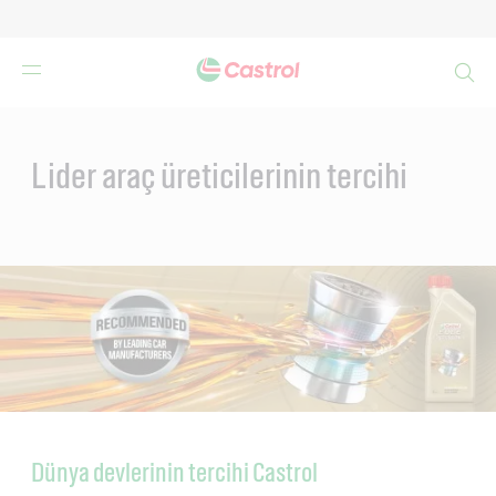
Search
Main
Content
Lider araç üreticilerinin tercihi
Dünya devlerinin tercihi Castrol