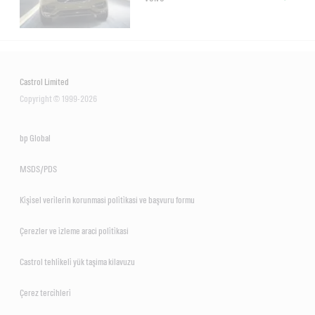
Castrol Limited
Copyright © 1999-2026
bp Global
MSDS/PDS
Ki̇şi̇sel veri̇leri̇n korunmasi poli̇ti̇kasi ve başvuru formu
Çerezler ve i̇zleme araci poli̇ti̇kasi
Castrol tehli̇keli̇ yük taşima kilavuzu
Çerez terci̇hleri̇