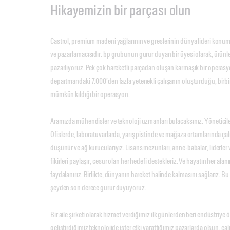
Hikayemizin bir parçası olun
Castrol, premium madeni yağlarının ve greslerinin dünya lideri konumu
ve pazarlamacısıdır. bp grubunun gurur duyan bir üyesi olarak, ürünle
pazarlıyoruz. Pek çok hareketli parçadan oluşan karmaşık bir operasyon
departmandaki 7.000’den fazla yetenekli çalışanın oluşturduğu, birbi
mümkün kıldığı bir operasyon.
Aramızda mühendisler ve teknoloji uzmanları bulacaksınız. Yöneticile
Ofislerde, laboratuvarlarda, yarış pistinde ve mağaza ortamlarında çalış
düşünür ve ağ kurucularıyız. Lisans mezunları, anne-babalar, liderler
fikirleri paylaşır, cesur olan her hedefi destekleriz. Ve hayatın her a
faydalanırız. Birlikte, dünyanın hareket halinde kalmasını sağlarız. B
şeyden son derece gurur duyuyoruz.
Bir aile şirketi olarak hizmet verdiğimiz ilk günlerden beri endüstriye 
geliştirdiğimiz teknolojide ister etki yarattığımız pazarlarda olsun, ça