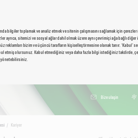
da bilgiler toplamak ve analiz etmek ve sitenin çalışmasını sağlamak için çerezler
ezler ayrıca, sitemizi ve sosyal ağlar dahil olmak üzere aynı çevrimiçi ağa bağlı diğer 
üz reklamları bizim ve üçüncü tarafların kişiselleştirmesine olanak tanır. ‘Kabul’ 
ul etmiş olursunuz. Kabul etmediğiniz veya daha fazla bilgi istediğiniz takdirde, çer
 yönetebilirsiniz.
Bi̇ze ulaşin
esi
Kariyer