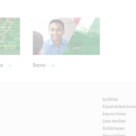
mız
Başvur
bp Global
Ki̇şi̇sel veri̇leri̇n kor
başvuru formu
Çerez terci̇hleri̇
Gi̇zli̇li̇k beyani
Seçg poli̇ti̇kasi