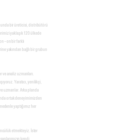
nda bir üreticisi, distribütörü
rimizi yaklaşık 120 ülkede
 – on bir farklı
rine yakından bağlı bir grubun
r ve analiz uzmanları.
ıyoruz. Yaratıcı, yenilikçi,
 ve uzmanlar. Arka planda
lanında ortak deneyimimizden
u nedenle yaptığımız her
öncülük etmekteyiz. İster
lışanlarımızın kendi