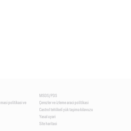
MSDS/PDS
unmasi poli̇ti̇kasi ve
Çerezler ve i̇zleme araci poli̇ti̇kasi
Castrol tehli̇keli̇ yük taşima kilavuzu
Yasal uyari
Si̇te hari̇tasi