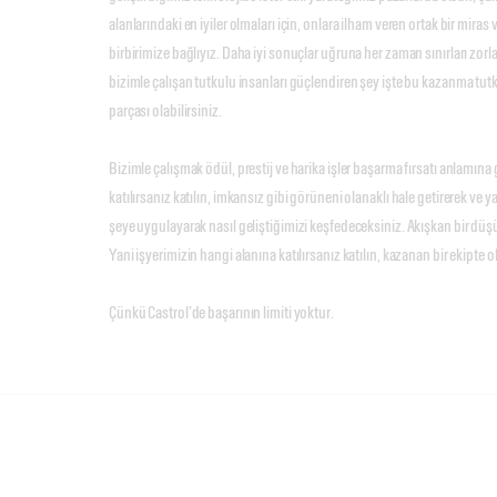
alanlarındaki en iyiler olmaları için, onlara ilham veren ortak bir miras 
birbirimize bağlıyız. Daha iyi sonuçlar uğruna her zaman sınırları zorlam
bizimle çalışan tutkulu insanları güçlendiren şey işte bu kazanma tut
parçası olabilirsiniz.
Bizimle çalışmak ödül, prestij ve harika işler başarma fırsatı anlamına
katılırsanız katılın, imkansız gibi görüneni olanaklı hale getirerek ve yar
şeye uygulayarak nasıl geliştiğimizi keşfedeceksiniz. Akışkan bir düşü
Yani işyerimizin hangi alanına katılırsanız katılın, kazanan bir ekipte o
Çünkü Castrol’de başarının limiti yoktur.