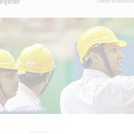
riyerler
“Enerjik ve tutkulu b