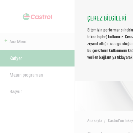
ÇEREZ BİLGİLERİ
Sitemizin performansı hakkın
teknolojiler) kullanırız. Çer
Ana Menü
ziyaret ettiğinizde gördüğün
bu çerezlerin kullanımını kab
verilen bağlantıya tıklayarak
Kariyer
Mezun programları
Başvur
Ana sayfa
Castrol'ün hikay
Main