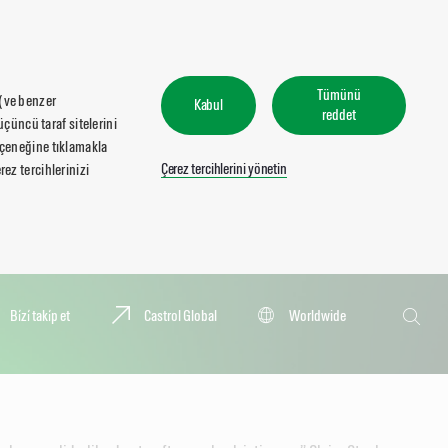
Tümünü
 (ve benzer
Kabul
reddet
üçüncü taraf sitelerini
seçeneğine tıklamakla
Çerez tercihlerini yönetin
ez tercihlerinizi
Ara
Bi̇zi̇ taki̇p et
Castrol Global
Worldwide
Ara