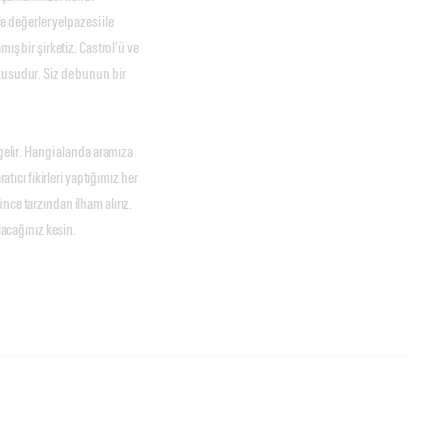
ve değerler yelpazesi ile
ış bir şirketiz. Castrol’ü ve
kusudur. Siz de bunun bir
 gelir. Hangi alanda aramıza
atıcı fikirleri yaptığımız her
nce tarzından ilham alırız.
lacağınız kesin.