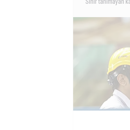
Sınır tanımayan ka
Content