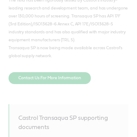
The fluid has been rigorously tested by Castrol’s industry-
leading research and development team, and has undergone
over 130,000 hours of screening. Transaqua SP has API 17F
(3rd Edition)/ISO13628-6 Annex C, API 17E/ISO13628-5
industry standards and has also qualified with major industry
equipment manufacturers (TRL 5).
Transaqua SP is now being made available across Castrol’s
global supply network.
Contact Us For More Information
Castrol Transaqua SP supporting
documents