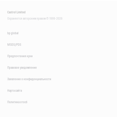
Castrol Limited
Охраняется авторским правом © 1999-2026
bp global
MSDS/PDS
Предпочтения куки
Правовое уведомление
Заявление о конфиденциальности
Карта сайта
Политика отосб