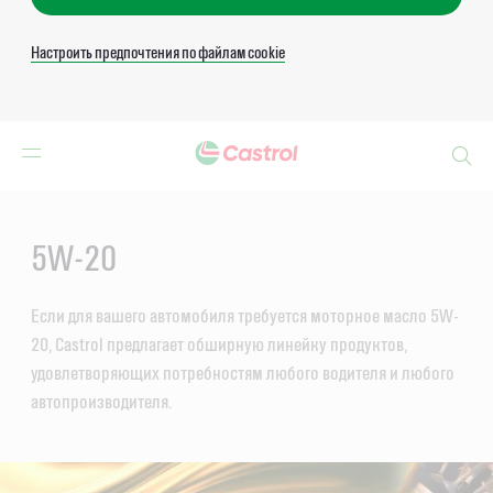
Настроить предпочтения по файлам cookie
Search
Main
Content
5W-20
Если для вашего автомобиля требуется моторное масло 5W-
20, Castrol предлагает обширную линейку продуктов,
удовлетворяющих потребностям любого водителя и любого
автопроизводителя.