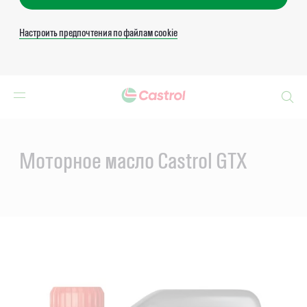
Настроить предпочтения по файлам cookie
Search
Main
Content
Моторное масло Castrol GTX