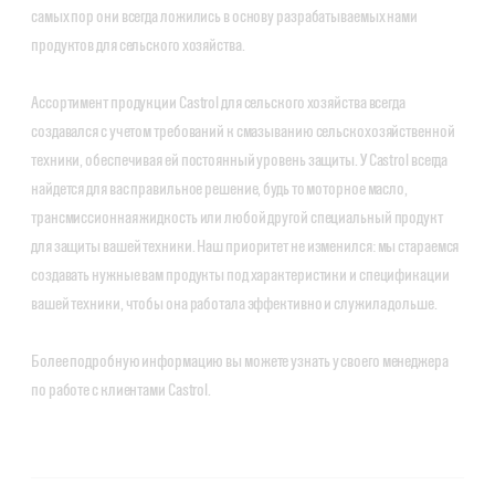
самых пор они всегда ложились в основу разрабатываемых нами
продуктов для сельского хозяйства.
Ассортимент продукции Castrol для сельского хозяйства всегда
создавался с учетом требований к смазыванию сельскохозяйственной
техники, обеспечивая ей постоянный уровень защиты. У Castrol всегда
найдется для вас правильное решение, будь то моторное масло,
трансмиссионная жидкость или любой другой специальный продукт
для защиты вашей техники. Наш приоритет не изменился: мы стараемся
создавать нужные вам продукты под характеристики и спецификации
вашей техники, чтобы она работала эффективно и служила дольше.
Более подробную информацию вы можете узнать у своего менеджера
по работе с клиентами Castrol.