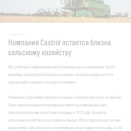
Компания Castrol остается близка
сельскому хозяйству
Мы работали с фермерами на протяжении целых поколений. За это
время мы приобрели обширные знания о технике и людях из этого
чрезвычайно важного сектора экономики.
Компания Castrol имеет долгую историю в области сельского хозяйства.
Свои первые специализированные смазочные материалы для
сельхозтехники мы запустили в продажу в 1917 году. Близость
сельскому хозяйству на протяжении свыше 100 лет сделала нас частью
вашего мира. Мы изучили и понимаем все ваши трудности и нужды. С тех