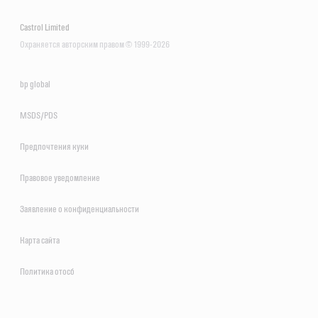
Castrol Limited
Охраняется авторским правом © 1999-2026
bp global
MSDS/PDS
Предпочтения куки
Правовое уведомление
Заявление о конфиденциальности
Карта сайта
Политика отосб