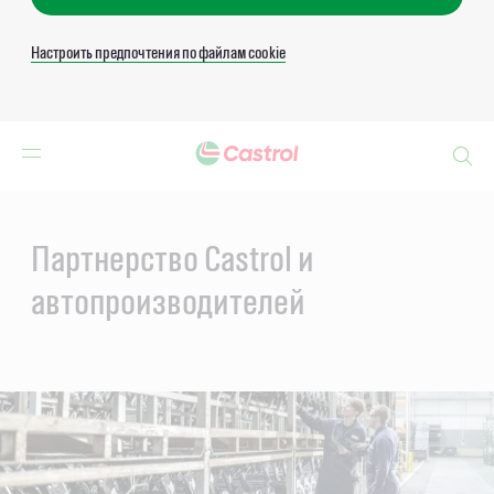
Настроить предпочтения по файлам cookie
Search
Main
Content
Партнерство Castrol и
автопроизводителей