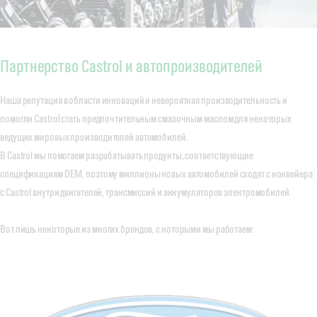
Партнерство Castrol и автопроизводителей
Наша репутация в области инноваций и невероятная производительность и
помогли Castrol стать предпочтительным смазочным маслом для некоторых
ведущих мировых производителей автомобилей.
В Castrol мы помогаем разрабатывать продукты, соответствующие
спецификациям OEM, поэтому миллионы новых автомобилей сходят с конвейера
с Castrol внутри двигателей, трансмиссий и аккумуляторов электромобилей.
Вот лишь некоторые из многих брендов, с которыми мы работаем: