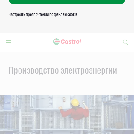
Настроить предпочтения по файлам cookie
Search
Main
Content
Производство электроэнергии