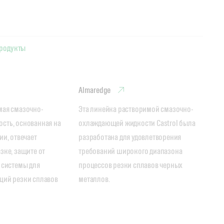
продукты
Almaredge
мая смазочно-
Эта линейка растворимой смазочно-
ть, основанная на 
охлаждающей жидкости Castrol была 
и, отвечает 
разработана для удовлетворения 
ке, защите от 
требований широкого диапазона 
 системы для 
процессов резки сплавов черных 
ий резки сплавов 
металлов.