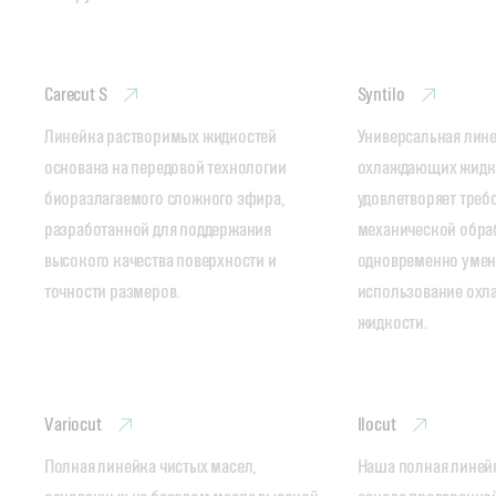
Carecut S
Syntilo
Линейка растворимых жидкостей 
Универсальная лине
основана на передовой технологии 
охлаждающих жидкос
биоразлагаемого сложного эфира, 
удовлетворяет требо
разработанной для поддержания 
механической обраб
высокого качества поверхности и 
одновременно умен
точности размеров.
использование охл
жидкости.
Variocut
Ilocut
Полная линейка чистых масел, 
Наша полная линейк