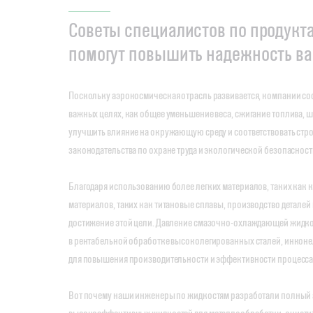
Советы специалистов по продукт
помогут повышить надежность в
Поскольку аэрокосмическая отрасль развивается, компании со
важных целях, как общее уменьшение веса, сжигание топлива, 
улучшить влияние на окружающую среду и соответствовать стр
законодательства по охране труда и экологической безопасност
Благодаря использованию более легких материалов, таких как 
материалов, таких как титановые сплавы, производство деталей
достижение этой цели. Давление смазочно-охлаждающей жидкос
в рентабельной обработке высоколегированных сталей, инконе
для повышения производительности и эффективности процесса
Вот почему наши инженеры по жидкостям разработали полный