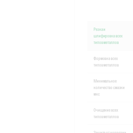
Резка и
шлифировка всех
типов металлов
Формовка всех
типов металлов
Минимальное
количество смазки
мкс
Очищение всех
типов металлов
Защита от коррозии