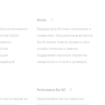
Honilo
йка синтетических 
Подходит для обточки и полировки и 
тей Castrol 
совместим с большинством металлов. 
вания к 
Honilo может помочь продлить срок 
отке, 
службы точильного камня и 
ьшая 
поддерживать высокую обработку 
аждающей 
поверхности и точность размеров.
Performance Bio NC
а чистых масел на 
Наша линейка чистых смазочно-