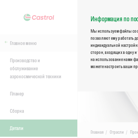
Информация по пос
Мы используем файлы cook
позволяют ему работать д
Главное меню
индивидуальной настройки
сторон, входящих в одну и
на использование нами фа
Производство и
можете настроить ваши пр
обслуживание
аэрокосмической техники
Планер
Сборка
Детали
Главная
Отрасли
Прои