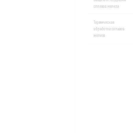
сплавов железа
Термическая
обработка сплавов
железа