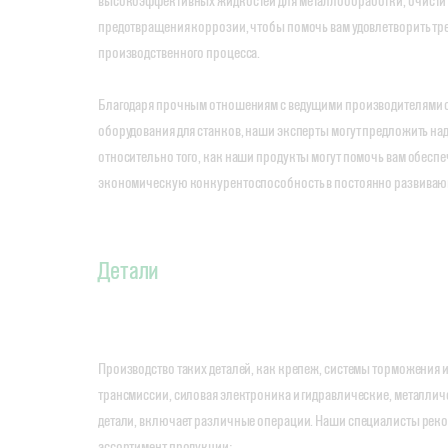
высокоэффективных жидкостей для металлообработки, очистите
предотвращения коррозии, чтобы помочь вам удовлетворить тр
производственного процесса.
Благодаря прочным отношениям с ведущими производителями 
оборудования для станков, наши эксперты могут предложить н
относительно того, как наши продукты могут помочь вам обеспе
экономическую конкурентоспособность в постоянно развивающ
Детали
Производство таких деталей, как крепеж, системы торможения и
трансмиссии, силовая электроника и гидравлические, металли
детали, включает различные операции. Наши специалисты ре
ассортимент продукции: