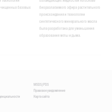
 технологии 
охлаждающих жидкостей на основе 
очищенных базовых 
биоразлагаемого эфира растительного 
происхождения и технологии 
синтетического минерального масла 
была разработана для уменьшения 
образования мглы и дыма.
ы
кты
одукты
MSDS/PDS
Правовое уведомление
денциальности
Карта сайта