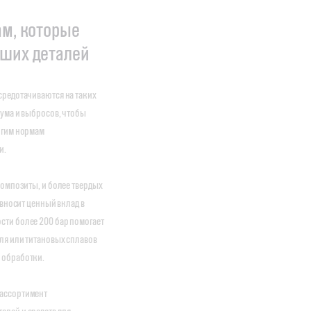
ам, которые
аших деталей
средотачиваются на таких
шума и выбросов, чтобы
огим нормам
и.
композиты, и более твердых
 вносит ценный вклад в
ти более 200 бар помогает
ля или титановых сплавов
 обработки.
 ассортимент