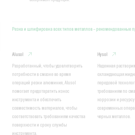
Резка и шлифировка всех типов металлов – рекомендованные 
Alusol
Hysol
Разработанный, чтобы удовлетворить 
Надежная раствори
потребности в смазке во время 
охлаждающая жидкос
операций резки алюминия, Alusol 
передовой технологи
помогает предотвратить износ 
требованиям по смаз
инструмента и обеспечить 
коррозии и ресурсу
совместимость материалов, чтобы 
современных операц
соответствовать требованиям качества 
черных металлов.
поверхности и сроку службы 
инструмента.