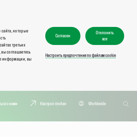
 сайта, которые
Отклонить
Согласен
ость
все
сайтах третьих
, вы соглашаетесь
Настроить предпочтения по файлам cookie
ше информации, вы
Поиск
ься с нами
Кастрол глобал
Worldwide
Поиск