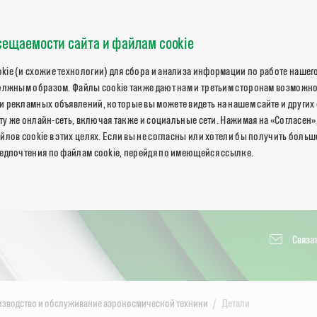
ещаемости сайта и файлам cookie
ie (и схожие технологии) для сбора и анализа информации по работе нашего
олжным образом. Файлы cookie также дают нам и третьим сторонам возможн
 рекламных объявлений, которые вы можете видеть на нашем сайте и других 
 ту же онлайн-сеть, включая также и социальные сети. Нажимая на «Согласен»
йлов cookie в этих целях. Если вы не согласны или хотели бы получить боль
едпочтения по файлам cookie, перейдя по имеющейся ссылке.
Связат
зводство и обслуживание аэрокосмической техники
Детали