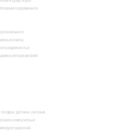
лей и средств для
ебования современного
оригинального
адежные советы
чить надежность и
емся секторе деталей.
 посадки, датчики, силовые
ческие и композитные
комендуют широкий